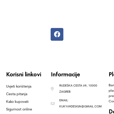
Korisni linkovi
Informacije
P
Ban
RUDEŠKA CESTA 69, 10000
Uvjeti korištenja
pla
ZAGREB
Česta pitanja
pre
EMAIL:
Co
Kako kupovati
KUKY69DESIGN@GMAIL.COM
Sigurnost online
D