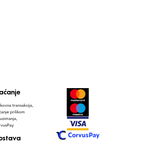
laćanje
kovna transakcija,
ćanje prilikom
uzimanja,
rvusPay
ostava