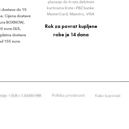
plaćanje do 6 rata debitnim
karticama Erste i PBZ banke:
 dostave do 15
MasterCard, Maestro, VISA
a.
Cijena dostave
eura BOXNOW,
Rok za povrat kupljene
50 eura GLS,
robe je 14 dana
platna dostava
ad 155 eura
Politika privatnosti
Kako kupovati
erzije: 1 EUR = 7,53450 HRK