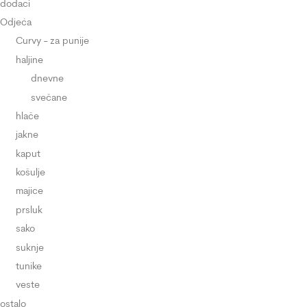
dodaci
Odjeća
Curvy - za punije
haljine
dnevne
svečane
hlače
jakne
kaput
košulje
majice
prsluk
sako
suknje
tunike
veste
ostalo