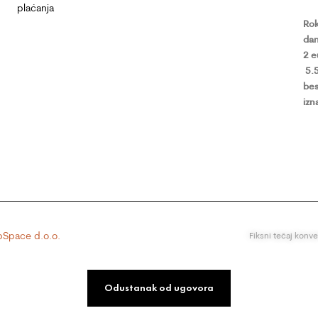
plaćanja
Rok
dan
2 
5.
bes
izn
Space d.o.o.
Fiksni tečaj konv
Odustanak od ugovora