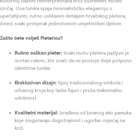
kulturnoj baštini reinterpretirana kroz suvremeni modni
izričaj. Ova tunika spaja minimalističku eleganciju s
upečatljivim, ručno oslikanim detaljem hrvatskog pletera,
čineći svaki primjerak jedinstvenim umjetničkim djelom.
Zašto ćete voljeti Pletericu?
Ručno oslikan pleter:
Svaki motiv pletera pažljivo je
iscrtan rukom, što znači da ne postoje dvije potpuno
identične tunike.
Ekskluzivan dizajn:
Spoj tradicionalnog simbola i
urbanog kroja koji laska figuri i pruža maksimalnu
udobnost.
Kvalitetni materijal:
Izrađena od biranog eko pamuka
koje osiguravaju dugotrajnost i ugodan osjećaj na
koži.