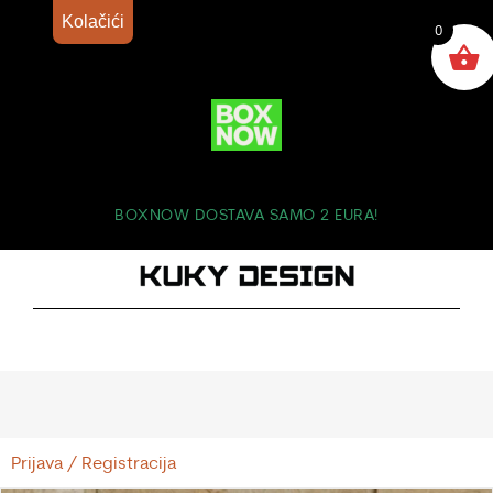
Kolačići
0
BOXNOW DOSTAVA SAMO 2 EURA!
Prijava / Registracija