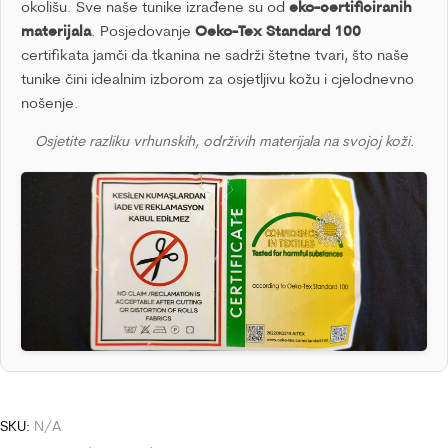
okolišu. Sve naše tunike izrađene su od
eko-certificiranih
materijala
. Posjedovanje
Oeko-Tex Standard 100
certifikata jamči da tkanina ne sadrži štetne tvari, što naše
tunike čini idealnim izborom za osjetljivu kožu i cjelodnevno
nošenje.
Osjetite razliku vrhunskih, održivih materijala na svojoj koži.
SKU:
N/A