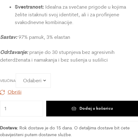
Svestranost:
Idealna za svečane prigode u kojima
želite istaknuti svoj identitet, ali i za profinjene
svakodnevne kombinacije.
Sastav:
97% pamuk, 3% elastan
Održavanje:
pranje do 30 stupnjeva bez agresivnih
deterdženata i namakanja i bez sušenja u sušilici
VELIČINA
Obriši
Dodaj u košaricu
Dostava:
Rok dostave je do 15 dana. O detaljima dostave bit ćete
obaviješteni putem dostavne službe.