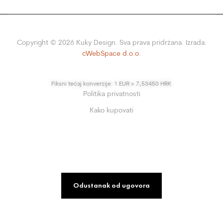
Copyright ©
2026
Kuky Design. Sva prava pridržana. Izrada:
cWebSpace d.o.o.
Fiksni tečaj konverzije: 1 EUR = 7,53450 HRK
Politika privatnosti
Kako kupovati
Odustanak od ugovora