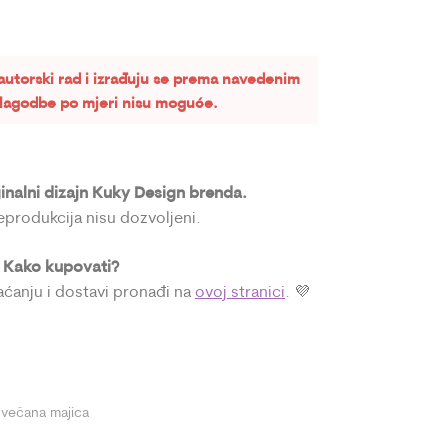
autorski rad i izrađuju se prema navedenim
rilagodbe po mjeri nisu moguće.
ginalni dizajn Kuky Design brenda.
reprodukcija nisu dozvoljeni.
Kako kupovati?

laćanju i dostavi pronađi na
ovoj stranici
. 💜
svečana majica