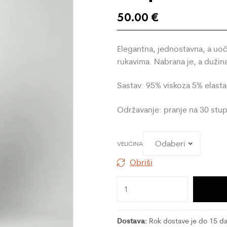
50.00
€
Elegantna, jednostavna, a uočl
rukavima. Nabrana je, a dužin
Sastav: 95% viskoza 5% elast
Održavanje: pranje na 30 stu
VELIČINA
Obriši
Dostava:
Rok dostave je do 15 dan