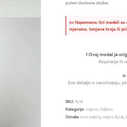
putem dostavne službe.
✂️ Napomena: Svi modeli su 
mjerama. Izmjene kroja ili p
❗ Ovaj model je ori
Kopiranje ili 

Sve detalje o naručivanju, p
SKU:
N/A
Kategorije:
majice
,
Odjeća
Oznake
crna majica
,
majica ALLA
,