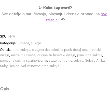
Kako kupovati?
💫
Sve detalje o naručivanju, plaćanju i dostavi pronađi na
ovoj
stranici
. 💜
SKU:
N/A
Kategorije:
Odjeća
,
suknje
Oznake
crna suknja
,
dizajnerska suknja s punk detaljima
,
hrvatski
dizajn
,
made in Croatia
,
originalan hrvatski dizajn
,
pamučna suknja
,
pamučna suknja sa zihericama
,
statement crna suknja
,
Suknja Anika
Kuky Design
,
voluminozna crna suknja
Opis