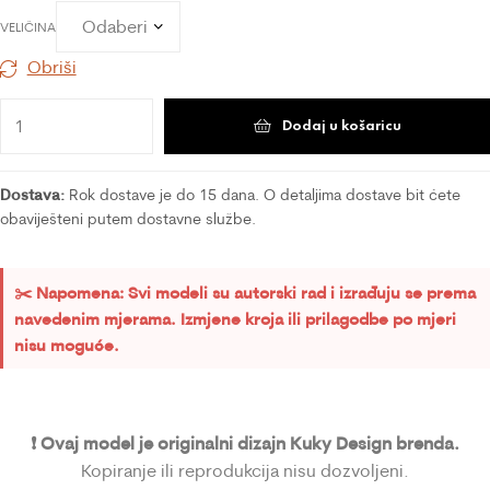
VELIČINA
Obriši
Dodaj u košaricu
Dostava:
Rok dostave je do 15 dana. O detaljima dostave bit ćete
obaviješteni putem dostavne službe.
✂️ Napomena: Svi modeli su autorski rad i izrađuju se prema
navedenim mjerama. Izmjene kroja ili prilagodbe po mjeri
nisu moguće.
❗ Ovaj model je originalni dizajn Kuky Design brenda.
Kopiranje ili reprodukcija nisu dozvoljeni.