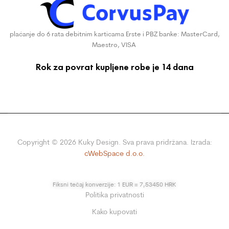
plaćanje do 6 rata debitnim karticama Erste i PBZ banke: MasterCard,
Maestro, VISA
Rok za povrat kupljene robe je 14 dana
Copyright ©
2026
Kuky Design. Sva prava pridržana. Izrada:
cWebSpace d.o.o.
Fiksni tečaj konverzije: 1 EUR = 7,53450 HRK
Politika privatnosti
Kako kupovati