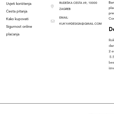
Ban
RUDEŠKA CESTA 69, 10000
Uvjeti korištenja
pla
ZAGREB
Česta pitanja
pre
EMAIL:
Co
Kako kupovati
KUKY69DESIGN@GMAIL.COM
Sigurnost online
D
plaćanja
Rok
dan
2 
5.
bes
izn