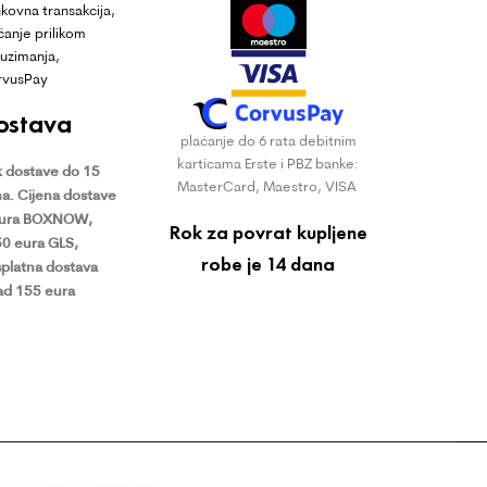
kovna transakcija,
ćanje prilikom
uzimanja,
rvusPay
ostava
plaćanje do 6 rata debitnim
karticama Erste i PBZ banke:
 dostave do 15
MasterCard, Maestro, VISA
a.
Cijena dostave
eura BOXNOW,
Rok za povrat kupljene
50 eura GLS,
robe je 14 dana
platna dostava
ad 155 eura