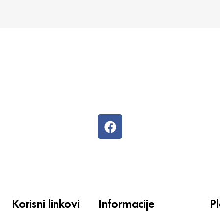
Korisni linkovi
Informacije
P