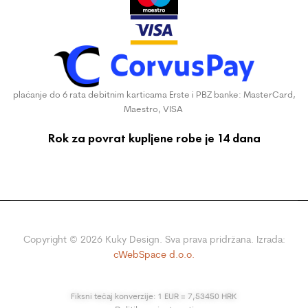
plaćanje do 6 rata debitnim karticama Erste i PBZ banke: MasterCard,
Maestro, VISA
Rok za povrat kupljene robe je 14 dana
Copyright ©
2026
Kuky Design. Sva prava pridržana. Izrada:
cWebSpace d.o.o.
Fiksni tečaj konverzije: 1 EUR = 7,53450 HRK