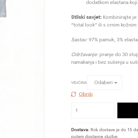
dodatkom elastana koji
Stilski savjet:
Kombinirajte je
“total look” ili s crnim kožnim
Sastav:
97% pamuk, 3% elast
Održavanje:
pranje do 30 stu
namakanja i bez sušenja u suši
VELIČINA
Obriši
Dostava:
Rok dostave je do 15 dan
putem dostavne službe.