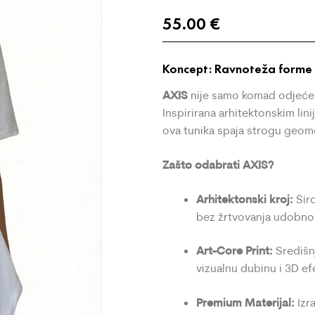
55.00
€
Koncept: Ravnoteža forme 
AXIS
nije samo komad odjeće; 
Inspirirana arhitektonskim lin
ova tunika spaja strogu geome
Zašto odabrati AXIS?
Arhitektonski kroj:
Širo
bez žrtvovanja udobnos
Art-Core Print:
Središnj
vizualnu dubinu i 3D ef
Premium Materijal:
Izr