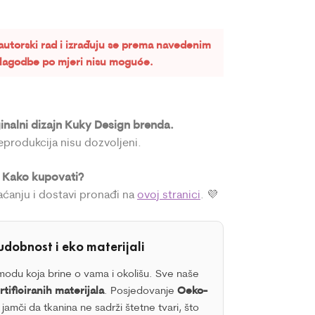
autorski rad i izrađuju se prema navedenim
rilagodbe po mjeri nisu moguće.
ginalni dizajn Kuky Design brenda.
reprodukcija nisu dozvoljeni.
Kako kupovati?

laćanju i dostavi pronađi na
ovoj stranici
. 💜
udobnost i eko materijali
odu koja brine o vama i okolišu. Sve naše
tificiranih materijala
. Posjedovanje
Oeko-
 jamči da tkanina ne sadrži štetne tvari, što