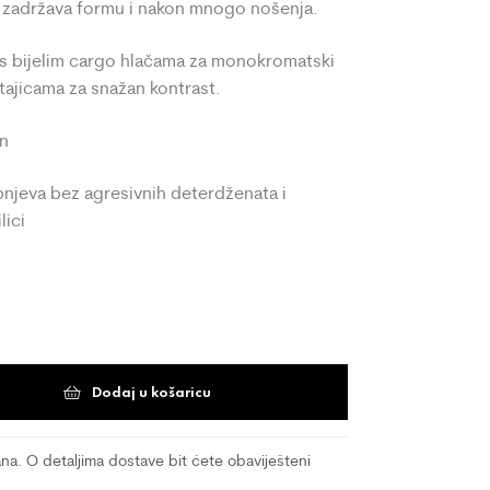
 zadržava formu i nakon mnogo nošenja.
 s bijelim cargo hlačama za monokromatski
 tajicama za snažan kontrast.
an
pnjeva bez agresivnih deterdženata i
lici
Dodaj u košaricu
a. O detaljima dostave bit ćete obaviješteni