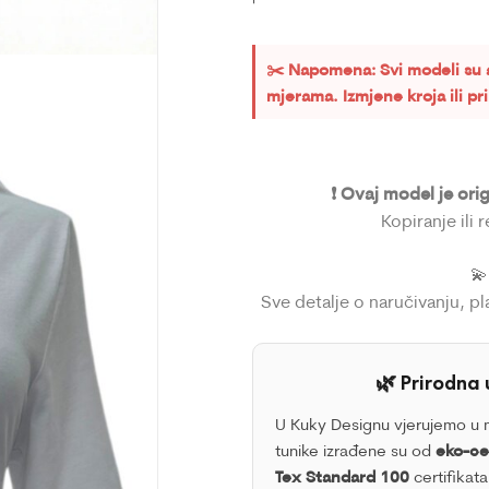
✂️ Napomena: Svi modeli su 
mjerama. Izmjene kroja ili p
❗ Ovaj model je ori
Kopiranje ili 

Sve detalje o naručivanju, p
🌿 Prirodna 
U Kuky Designu vjerujemo u m
tunike izrađene su od
eko-cer
Tex Standard 100
certifikata