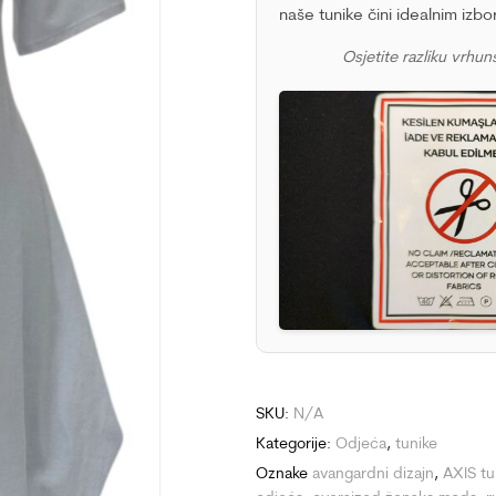
naše tunike čini idealnim izb
Osjetite razliku vrhuns
SKU:
N/A
Kategorije:
Odjeća
,
tunike
Oznake
avangardni dizajn
,
AXIS tu