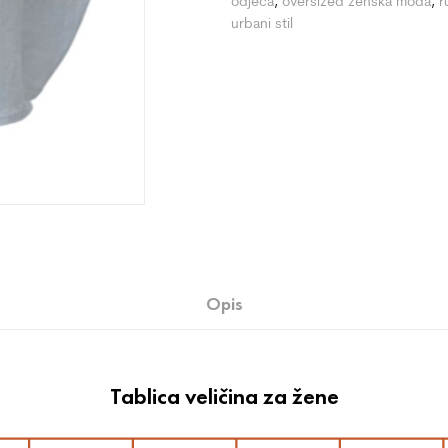
odjeća
,
oversized ženska moda
,
r
urbani stil
Opis
Tablica veličina za žene