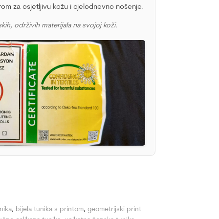
orom za osjetljivu kožu i cjelodnevno nošenje.
kih, održivih materijala na svojoj koži.
nika
,
bijela tunika s printom
,
geometrijski print