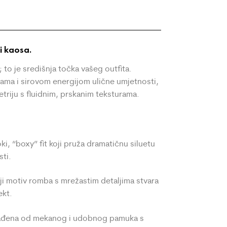
59.00
59.00
€
€
i kaosa.
to je središnja točka vašeg outfita.
ijama i sirovom energijom ulične umjetnosti,
triju s fluidnim, prskanim teksturama.
ki, “boxy” fit koji pruža dramatičnu siluetu
ti.
i motiv romba s mrežastim detaljima stvara
ekt.
ađena od mekanog i udobnog pamuka s