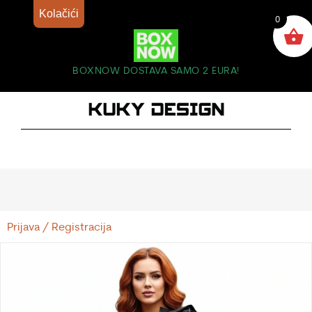
Kolačići
0
BOXNOW DOSTAVA SAMO 2 EURA!
Prijava / Registracija