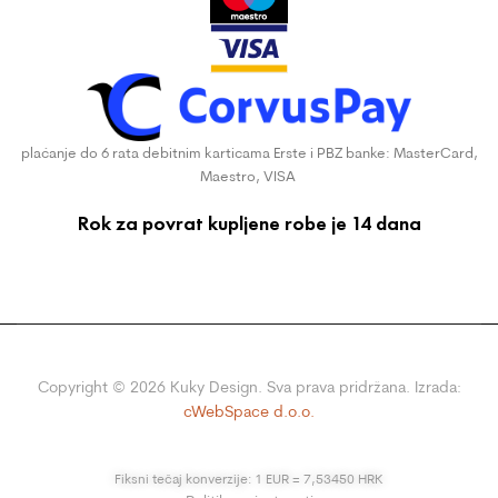
plaćanje do 6 rata debitnim karticama Erste i PBZ banke: MasterCard,
Maestro, VISA
Rok za povrat kupljene robe je 14 dana
Copyright ©
2026
Kuky Design. Sva prava pridržana. Izrada:
cWebSpace d.o.o.
Fiksni tečaj konverzije: 1 EUR = 7,53450 HRK