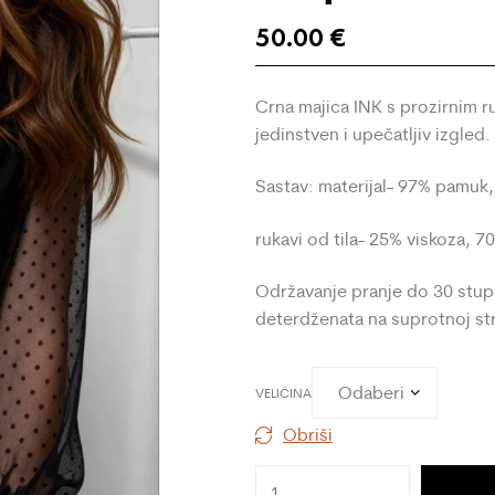
50.00
€
Crna majica INK s prozirnim r
jedinstven i upečatljiv izgled.
Sastav: materijal- 97% pamuk,
rukavi od tila- 25% viskoza, 7
Održavanje pranje do 30 stup
deterdženata na suprotnoj st
VELIČINA
Obriši