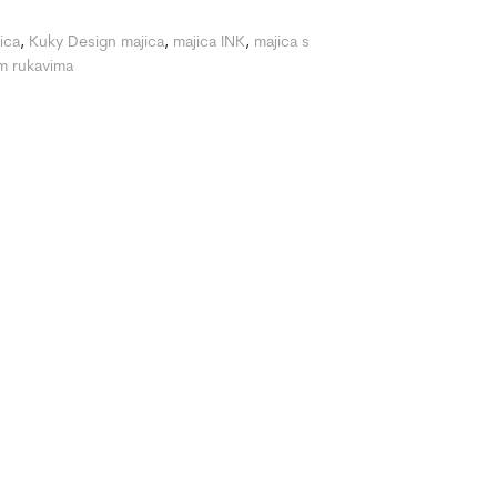
ica
,
Kuky Design majica
,
majica INK
,
majica s
im rukavima