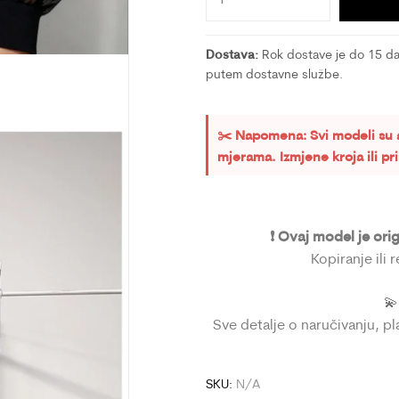
Dostava:
Rok dostave je do 15 dan
putem dostavne službe.
✂️ Napomena: Svi modeli su 
mjerama. Izmjene kroja ili p
❗ Ovaj model je ori
Kopiranje ili 

Sve detalje o naručivanju, p
SKU:
N/A