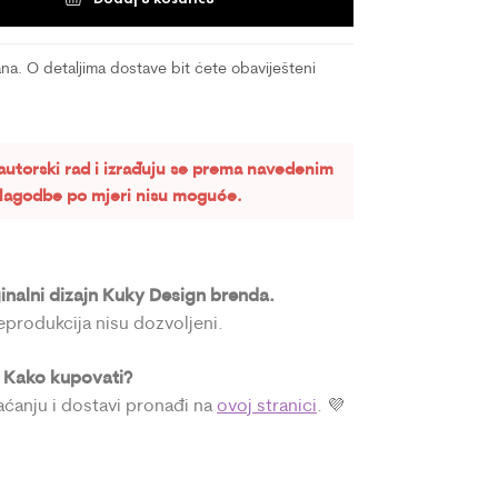
a. O detaljima dostave bit ćete obaviješteni
autorski rad i izrađuju se prema navedenim
rilagodbe po mjeri nisu moguće.
ginalni dizajn Kuky Design brenda.
reprodukcija nisu dozvoljeni.
Kako kupovati?

laćanju i dostavi pronađi na
ovoj stranici
. 💜