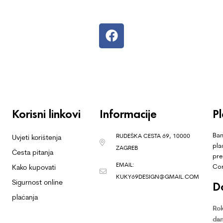
Korisni linkovi
Informacije
P
Ban
RUDEŠKA CESTA 69, 10000
Uvjeti korištenja
pla
ZAGREB
Česta pitanja
pre
EMAIL:
Co
Kako kupovati
KUKY69DESIGN@GMAIL.COM
Sigurnost online
D
plaćanja
Rok
dan