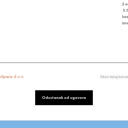
2 
5.
bes
izn
Space d.o.o.
Fiksni tečaj konv
Odustanak od ugovora