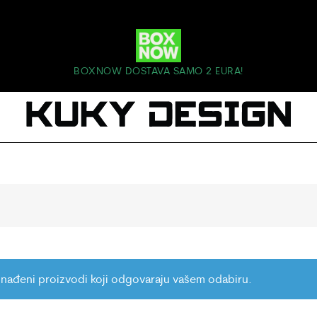
BOXNOW DOSTAVA SAMO 2 EURA!
nađeni proizvodi koji odgovaraju vašem odabiru.