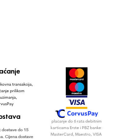
laćanje
kovna transakcija,
ćanje prilikom
uzimanja,
rvusPay
ostava
plaćanje do 6 rata debitnim
karticama Erste i PBZ banke:
 dostave do 15
MasterCard, Maestro, VISA
a.
Cijena dostave