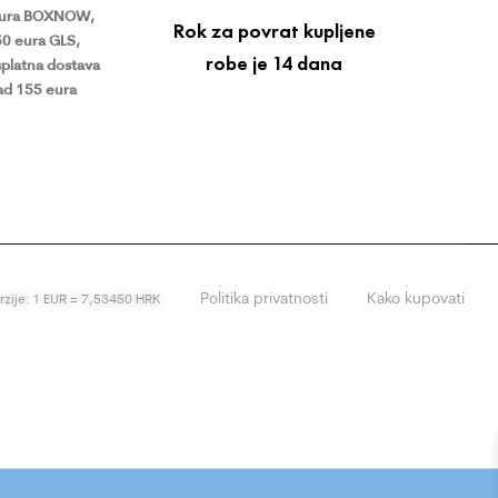
eura BOXNOW,
Rok za povrat kupljene
50 eura GLS,
robe je 14 dana
platna dostava
ad 155 eura
Politika privatnosti
Kako kupovati
erzije: 1 EUR = 7,53450 HRK