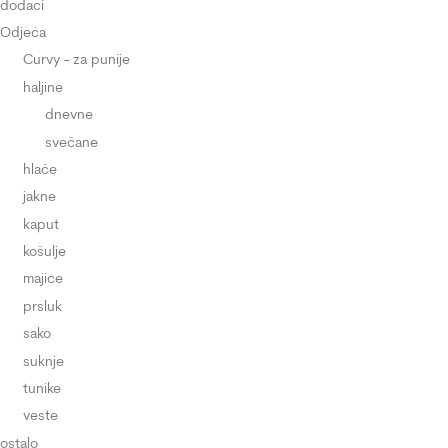
dodaci
Odjeća
Curvy - za punije
haljine
dnevne
svečane
hlače
jakne
kaput
košulje
majice
prsluk
sako
suknje
tunike
veste
ostalo