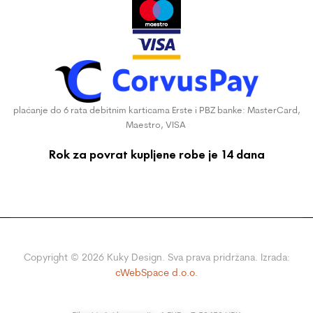
plaćanje do 6 rata debitnim karticama Erste i PBZ banke: MasterCard,
Maestro, VISA
Rok za povrat kupljene robe je 14 dana
Copyright ©
2026
Kuky Design. Sva prava pridržana. Izrada:
cWebSpace d.o.o.