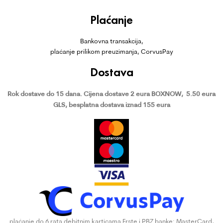
Plaćanje
Bankovna transakcija,
plaćanje prilikom preuzimanja, CorvusPay
Dostava
Rok dostave do 15 dana.
Cijena dostave 2 eura BOXNOW,
5.50 eura
GLS, besplatna dostava iznad 155 eura
plaćanje do 6 rata debitnim karticama Erste i PBZ banke: MasterCard,