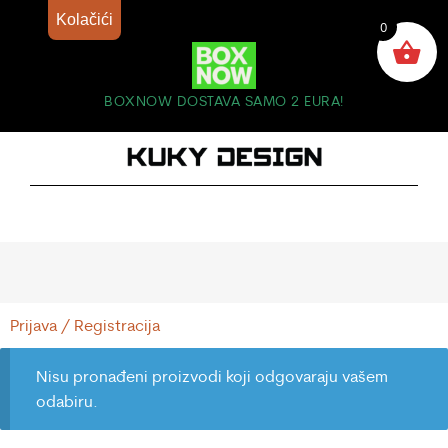
Kolačići
0
BOXNOW DOSTAVA SAMO 2 EURA!
Prijava / Registracija
Nisu pronađeni proizvodi koji odgovaraju vašem
odabiru.