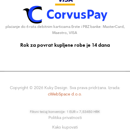
plaćanje do 6 rata debitnim karticama Erste i PBZ banke: MasterCard,
Maestro, VISA
Rok za povrat kupljene robe je 14 dana
Copyright ©
2026
Kuky Design. Sva prava pridržana. Izrada:
cWebSpace d.o.o.
Fiksni tečaj konverzije: 1 EUR = 7,53450 HRK
Politika privatnosti
Kako kupovati