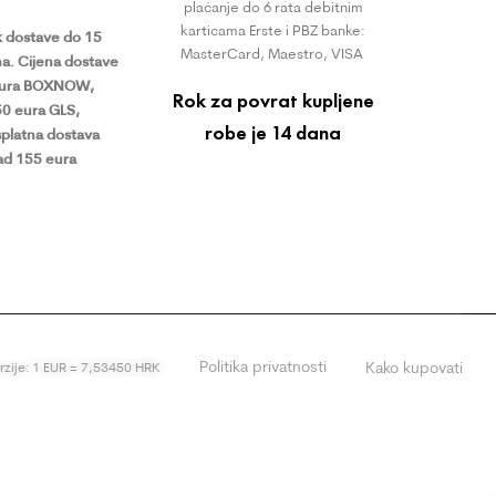
plaćanje do 6 rata debitnim
karticama Erste i PBZ banke:
 dostave do 15
MasterCard, Maestro, VISA
a.
Cijena dostave
eura BOXNOW,
Rok za povrat kupljene
50 eura GLS,
robe je 14 dana
platna dostava
ad 155 eura
Politika privatnosti
Kako kupovati
erzije: 1 EUR = 7,53450 HRK