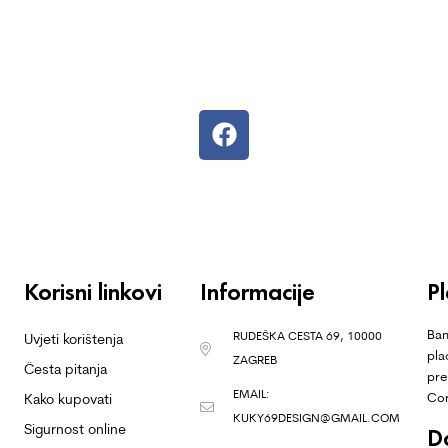
Korisni linkovi
Informacije
P
Ban
RUDEŠKA CESTA 69, 10000
Uvjeti korištenja
pla
ZAGREB
Česta pitanja
pre
EMAIL:
Co
Kako kupovati
KUKY69DESIGN@GMAIL.COM
Sigurnost online
D