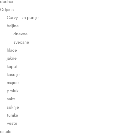
dodaci
Odjeća
Curvy - za punije
haljine
dnevne
svečane
hlače
jakne
kaput
košulje
majice
prsluk
sako
suknje
tunike
veste
ostalo