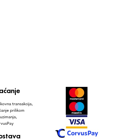
laćanje
kovna transakcija,
ćanje prilikom
uzimanja,
rvusPay
ostava