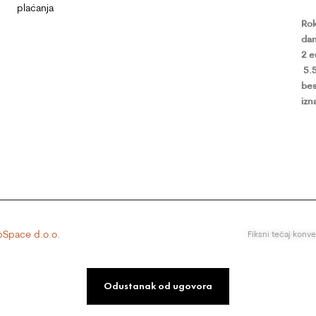
plaćanja
Rok
dan
2 
5.
bes
izn
Space d.o.o.
Fiksni tečaj konv
Odustanak od ugovora