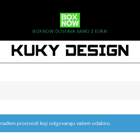
BOXNOW DOSTAVA SAMO 2 EURA!
nađeni proizvodi koji odgovaraju vašem odabiru.