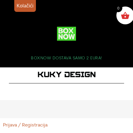
Kolačići
0
BOXNOW DOSTAVA SAMO 2 EURA!
Prijava / Registracija