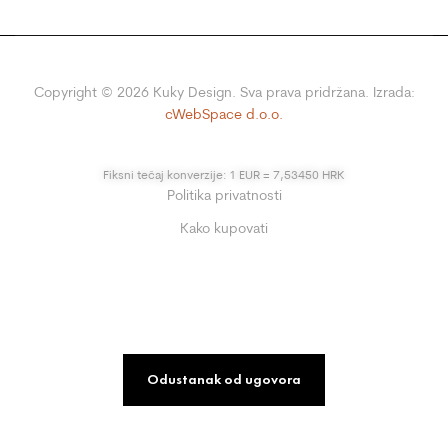
Copyright ©
2026
Kuky Design. Sva prava pridržana. Izrada:
cWebSpace d.o.o.
Fiksni tečaj konverzije: 1 EUR = 7,53450 HRK
Politika privatnosti
Kako kupovati
Odustanak od ugovora