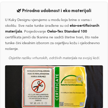
🌿 Prirodna udobnost i eko materijali
U Kuky Designu vjerujemo u modu koja brine o vama i
okolišu. Sve naše tunike izrađene su od
eko-certificiranih
materijala
. Posjedovanje
Oeko-Tex Standard 100
certifikata jamči da tkanina ne sadrži štetne tvari, što naše
tunike čini idealnim izborom za osjetljivu kožu i cjelodnevno
nošenje.
Osjetite razliku vrhunskih, održivih materijala na svojoj koži.