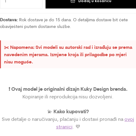
Dodaj u košaricu
Dostava:
Rok dostave je do 15 dana. O detaljima dostave bit ćete
obaviješteni putem dostavne službe.
✂️ Napomena: Svi modeli su autorski rad i izrađuju se prema
navedenim mjerama. Izmjene kroja ili prilagodbe po mjeri
nisu moguće.
❗ Ovaj model je originalni dizajn Kuky Design brenda.
Kopiranje ili reprodukcija nisu dozvoljeni.
Kako kupovati?
💫
Sve detalje o naručivanju, plaćanju i dostavi pronađi na
ovoj
stranici
. 💜