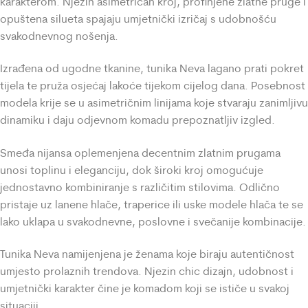
karakterom. Njezin asimetričan kroj, profinjene zlatne pruge i
opuštena silueta spajaju umjetnički izričaj s udobnošću
svakodnevnog nošenja.
Izrađena od ugodne tkanine, tunika Neva lagano prati pokret
tijela te pruža osjećaj lakoće tijekom cijelog dana. Posebnost
modela krije se u asimetričnim linijama koje stvaraju zanimljivu
dinamiku i daju odjevnom komadu prepoznatljiv izgled.
Smeđa nijansa oplemenjena decentnim zlatnim prugama
unosi toplinu i eleganciju, dok široki kroj omogućuje
jednostavno kombiniranje s različitim stilovima. Odlično
pristaje uz lanene hlače, traperice ili uske modele hlača te se
lako uklapa u svakodnevne, poslovne i svečanije kombinacije.
Tunika Neva namijenjena je ženama koje biraju autentičnost
umjesto prolaznih trendova. Njezin chic dizajn, udobnost i
umjetnički karakter čine je komadom koji se ističe u svakoj
situaciji.