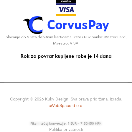
plaćanje do 6 rata debitnim karticama Erste i PBZ banke: MasterCard,
Maestro, VISA
Rok za povrat kupljene robe je 14 dana
Copyright ©
2026
Kuky Design. Sva prava pridržana. Izrada:
cWebSpace d.o.o.
Fiksni tečaj konverzije: 1 EUR = 7,53450 HRK
Politika privatnosti