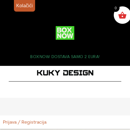
Kolačići
0
BOXNOW DOSTAVA SAMO 2 EURA!
Prijava / Registracija