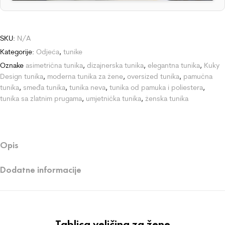
SKU:
N/A
Kategorije:
Odjeća
,
tunike
Oznake
asimetrična tunika
,
dizajnerska tunika
,
elegantna tunika
,
Kuky
Design tunika
,
moderna tunika za žene
,
oversized tunika
,
pamučna
tunika
,
smeđa tunika
,
tunika neva
,
tunika od pamuka i poliestera
,
tunika sa zlatnim prugama
,
umjetnička tunika
,
ženska tunika
Opis
Dodatne informacije
Tablica veličina za žene