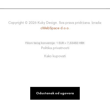
Copyright ©
2026
Kuky Design. Sva prava pridržana. Izrada:
cWebSpace d.o.o.
Fiksni tečaj konverzije: 1 EUR = 7,53450 HRK
Politika privatnosti
Kako kupovati
Odustanak od ugovora