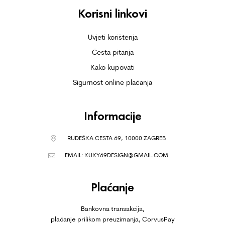
Korisni linkovi
Uvjeti korištenja
Česta pitanja
Kako kupovati
Sigurnost online plaćanja
Informacije
RUDEŠKA CESTA 69, 10000 ZAGREB
EMAIL:
KUKY69DESIGN@GMAIL.COM
Plaćanje
Bankovna transakcija,
plaćanje prilikom preuzimanja, CorvusPay