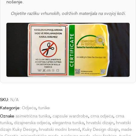
nošenje.
Osjetite razliku vrhunskih, održivih materijala na svojoj koži.
SKU:
N/A
Kategorije:
Odjeća
,
tunike
Oznake
asimetrična tunika
,
capsule wardrobe
,
crna odjeća
,
crna
tunika
,
dizajnerska odjeća
,
elegantna tunika
,
hrvatski dizajn
,
hrvatski
dizajn Kuky Design
,
hrvatski modni brend
,
Kuky Design dizajn
,
made
in Croatia
,
minimalistička moda
,
poslovna moda
,
slow fashion
,
tunika