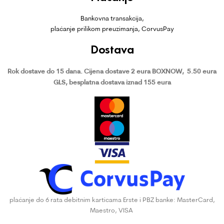
Bankovna transakcija,
plaćanje prilikom preuzimanja, CorvusPay
Dostava
Rok dostave do 15 dana.
Cijena dostave 2 eura BOXNOW,
5.50 eura
GLS, besplatna dostava iznad 155 eura
plaćanje do 6 rata debitnim karticama Erste i PBZ banke: MasterCard,
Maestro, VISA