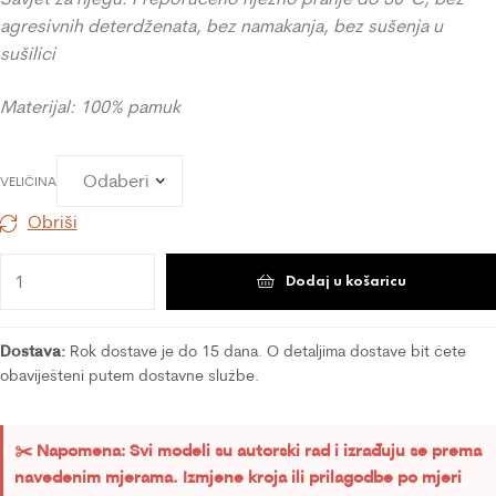
agresivnih deterdženata, bez namakanja, bez sušenja u
sušilici
Materijal: 100% pamuk
VELIČINA
Obriši
Dodaj u košaricu
Dostava:
Rok dostave je do 15 dana. O detaljima dostave bit ćete
obaviješteni putem dostavne službe.
✂️ Napomena: Svi modeli su autorski rad i izrađuju se prema
navedenim mjerama. Izmjene kroja ili prilagodbe po mjeri