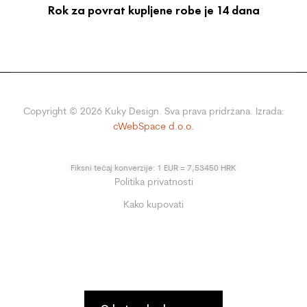
Rok za povrat kupljene robe je 14 dana
Copyright ©
2026
Kuky Design. Sva prava pridržana. Izrada:
cWebSpace d.o.o.
Fiksni tečaj konverzije: 1 EUR = 7,53450 HRK
Politika privatnosti
Kako kupovati