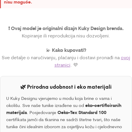
nisu moguće.
❗ Ovaj model je originalni dizajn Kuky Design brenda.
Kopiranje ili reprodukcija nisu dozvoljeni.
Kako kupovati?
💫
Sve detalje o naručivanju, plaćanju i dostavi pronađi na
ovoj
stranici
. 💜
🌿 Prirodna udobnost i eko materijali
U Kuky Designu vjerujemo u modu koja brine o vama i
okolišu. Sve naše tunike izrađene su od
eko-certificiranih
materijala
. Posjedovanje
Oeko-Tex Standard 100
certifikata jamči da tkanina ne sadrži štetne tvari, što naše
tunike čini idealnim izborom za osjetljivu kožu i cjelodnevno