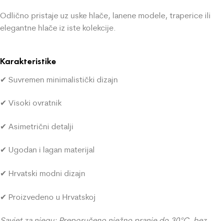
Odlično pristaje uz uske hlače, lanene modele, traperice ili
elegantne hlače iz iste kolekcije.
Karakteristike
✔ Suvremen minimalistički dizajn
✔ Visoki ovratnik
✔ Asimetrični detalji
✔ Ugodan i lagan materijal
✔ Hrvatski modni dizajn
✔ Proizvedeno u Hrvatskoj
Savjet za njegu: Preporučeno nježno pranje do 30°C, bez