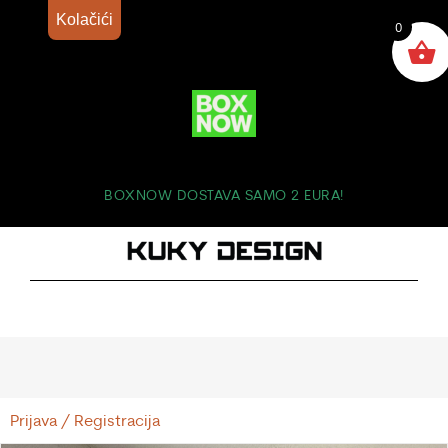
Kolačići
0
BOXNOW DOSTAVA SAMO 2 EURA!
Prijava / Registracija