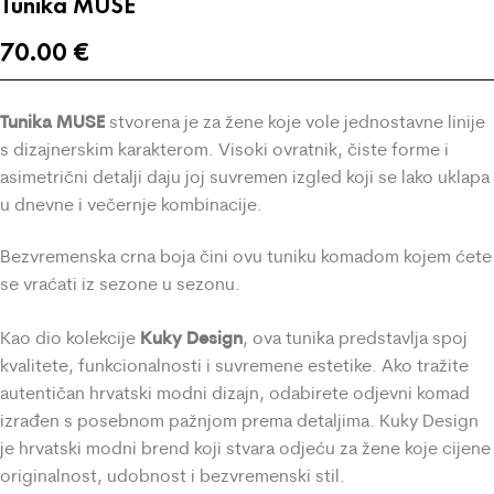
Tunika MUSE
70.00
€
Tunika
MUSE
stvorena je za žene koje vole jednostavne linije
s dizajnerskim karakterom. Visoki ovratnik, čiste forme i
asimetrični detalji daju joj suvremen izgled koji se lako uklapa
u dnevne i večernje kombinacije.
Bezvremenska crna boja čini ovu tuniku komadom kojem ćete
se vraćati iz sezone u sezonu.
Kuky Design
Kao dio kolekcije
, ova tunika predstavlja spoj
kvalitete, funkcionalnosti i suvremene estetike. Ako tražite
autentičan hrvatski modni dizajn, odabirete odjevni komad
izrađen s posebnom pažnjom prema detaljima. Kuky Design
je hrvatski modni brend koji stvara odjeću za žene koje cijene
originalnost, udobnost i bezvremenski stil.