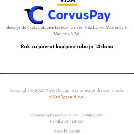
plaćanje do 6 rata debitnim karticama Erste i PBZ banke: MasterCard,
Maestro, VISA
Rok za povrat kupljene robe je 14 dana
Copyright ©
2026
Kuky Design. Sva prava pridržana. Izrada:
cWebSpace d.o.o.
Fiksni tečaj konverzije: 1 EUR = 7,53450 HRK
Politika privatnosti
Kako kupovati