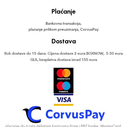
Plaćanje
Bankovna transakcija,
plaćanje prilikom preuzimanja, CorvusPay
Dostava
Rok dostave do 15 dana.
Cijena dostave 2 eura BOXNOW,
5.50 eura
GLS, besplatna dostava iznad 155 eura
plaćanje do 6 rata debitnim karticama Erste i PBZ banke: MasterCard,