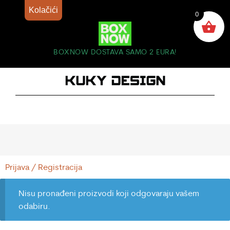
Kolačići
0
BOXNOW DOSTAVA SAMO 2 EURA!
Prijava / Registracija
Nisu pronađeni proizvodi koji odgovaraju vašem
odabiru.