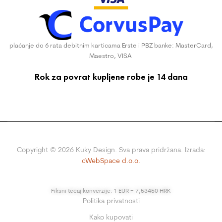
plaćanje do 6 rata debitnim karticama Erste i PBZ banke: MasterCard,
Maestro, VISA
Rok za povrat kupljene robe je 14 dana
Copyright ©
2026
Kuky Design. Sva prava pridržana. Izrada:
cWebSpace d.o.o.
Fiksni tečaj konverzije: 1 EUR = 7,53450 HRK
Politika privatnosti
Kako kupovati