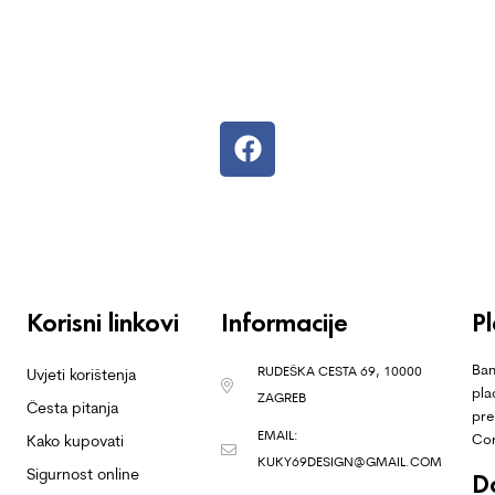
Korisni linkovi
Informacije
P
Ban
RUDEŠKA CESTA 69, 10000
Uvjeti korištenja
pla
ZAGREB
Česta pitanja
pre
EMAIL:
Co
Kako kupovati
KUKY69DESIGN@GMAIL.COM
Sigurnost online
D