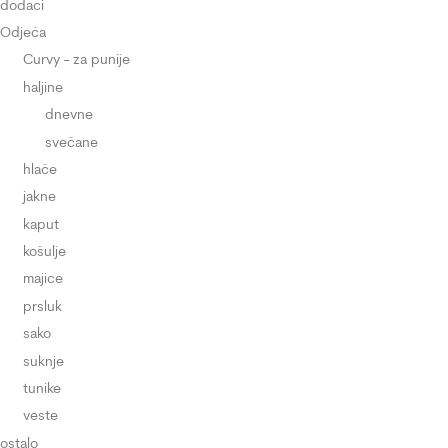
dodaci
Odjeća
Curvy - za punije
haljine
dnevne
svečane
hlače
jakne
kaput
košulje
majice
prsluk
sako
suknje
tunike
veste
ostalo