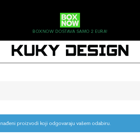
BOXNOW DOSTAVA SAMO 2 EURA!
nađeni proizvodi koji odgovaraju vašem odabiru.