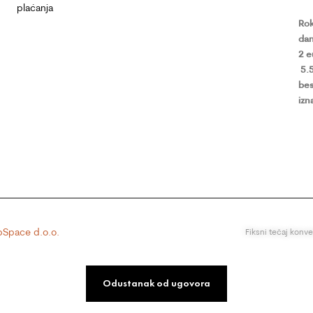
plaćanja
Rok
dan
2 
5.
bes
izn
Space d.o.o.
Fiksni tečaj konv
Odustanak od ugovora