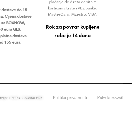
plaćanje do 6 rata debitnim
karticama Erste i PBZ banke:
 dostave do 15
MasterCard, Maestro, VISA
a.
Cijena dostave
eura BOXNOW,
Rok za povrat kupljene
50 eura GLS,
robe je 14 dana
platna dostava
ad 155 eura
Politika privatnosti
Kako kupovati
erzije: 1 EUR = 7,53450 HRK