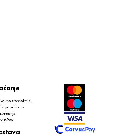
laćanje
kovna transakcija,
ćanje prilikom
uzimanja,
rvusPay
ostava