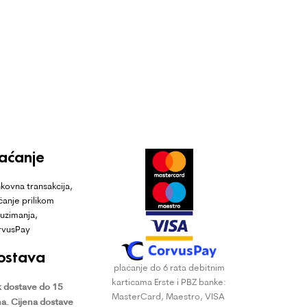
laćanje
kovna transakcija,
ćanje prilikom
uzimanja,
rvusPay
ostava
plaćanje do 6 rata debitnim
karticama Erste i PBZ banke:
 dostave do 15
MasterCard, Maestro, VISA
a.
Cijena dostave