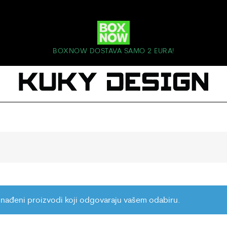
BOXNOW DOSTAVA SAMO 2 EURA!
nađeni proizvodi koji odgovaraju vašem odabiru.