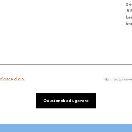
2 
5.
bes
izn
Space d.o.o.
Fiksni tečaj konv
Odustanak od ugovora