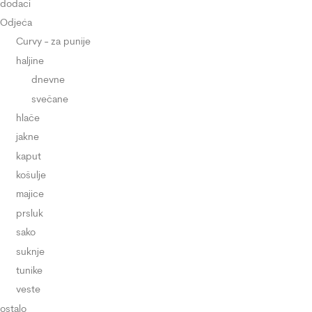
dodaci
Odjeća
Curvy - za punije
haljine
dnevne
svečane
hlače
jakne
kaput
košulje
majice
prsluk
sako
suknje
tunike
veste
ostalo