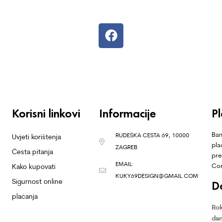
Korisni linkovi
Informacije
P
Ban
RUDEŠKA CESTA 69, 10000
Uvjeti korištenja
pla
ZAGREB
Česta pitanja
pre
EMAIL:
Co
Kako kupovati
KUKY69DESIGN@GMAIL.COM
Sigurnost online
D
plaćanja
Rok
dan