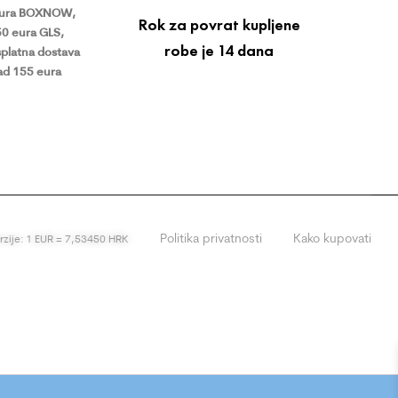
eura BOXNOW,
Rok za povrat kupljene
50 eura GLS,
robe je 14 dana
platna dostava
ad 155 eura
Politika privatnosti
Kako kupovati
erzije: 1 EUR = 7,53450 HRK