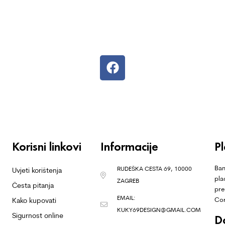
Korisni linkovi
Informacije
P
Ban
RUDEŠKA CESTA 69, 10000
Uvjeti korištenja
pla
ZAGREB
Česta pitanja
pre
EMAIL:
Co
Kako kupovati
KUKY69DESIGN@GMAIL.COM
Sigurnost online
D