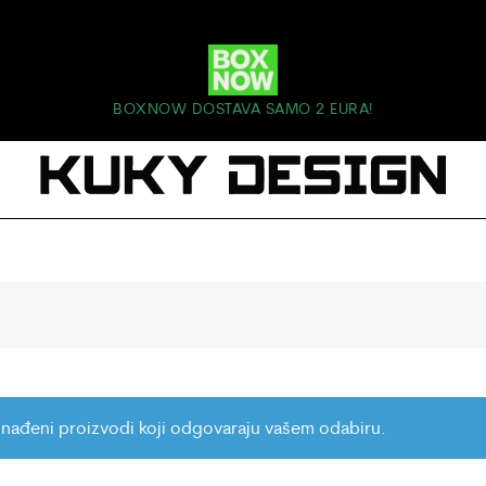
BOXNOW DOSTAVA SAMO 2 EURA!
nađeni proizvodi koji odgovaraju vašem odabiru.