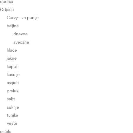
dodaci
Odjeća
Curvy - za punije
haljine
dnevne
svečane
hlače
jakne
kaput
košulje
majice
prsluk
sako
suknje
tunike
veste
ostalo