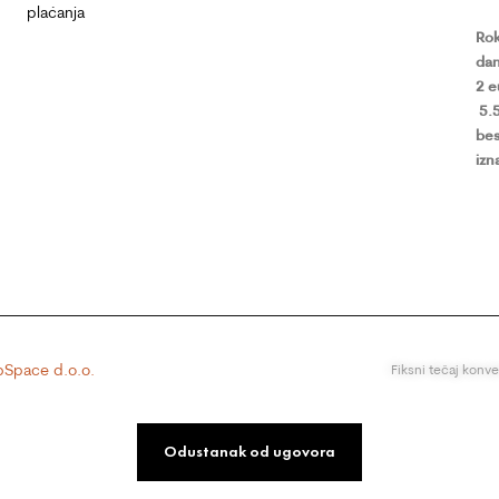
plaćanja
Rok
dan
2 
5.
bes
izn
Space d.o.o.
Fiksni tečaj konv
Odustanak od ugovora