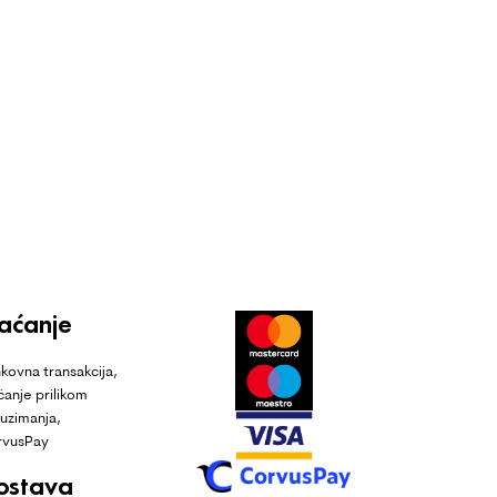
laćanje
kovna transakcija,
ćanje prilikom
uzimanja,
rvusPay
ostava