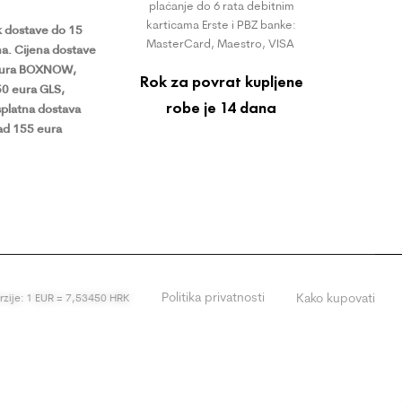
plaćanje do 6 rata debitnim
karticama Erste i PBZ banke:
 dostave do 15
MasterCard, Maestro, VISA
a.
Cijena dostave
eura BOXNOW,
Rok za povrat kupljene
50 eura GLS,
robe je 14 dana
platna dostava
ad 155 eura
Politika privatnosti
Kako kupovati
erzije: 1 EUR = 7,53450 HRK