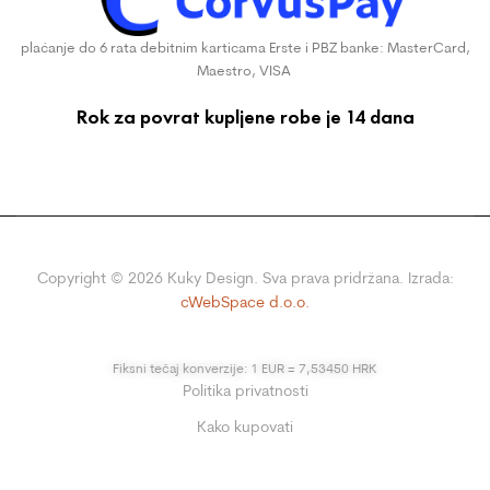
plaćanje do 6 rata debitnim karticama Erste i PBZ banke: MasterCard,
Maestro, VISA
Rok za povrat kupljene robe je 14 dana
Copyright ©
2026
Kuky Design. Sva prava pridržana. Izrada:
cWebSpace d.o.o.
Fiksni tečaj konverzije: 1 EUR = 7,53450 HRK
Politika privatnosti
Kako kupovati