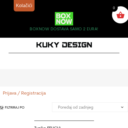
Kolačići
0
BOXNOW DOSTAVA SAMO 2 EURA!
Prijava / Registracija
FILTRIRAJ PO
Tunika FELICIA