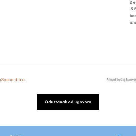
2 
5.
bes
izn
Space d.o.o.
Fiksni tečaj konv
Odustanak od ugovora