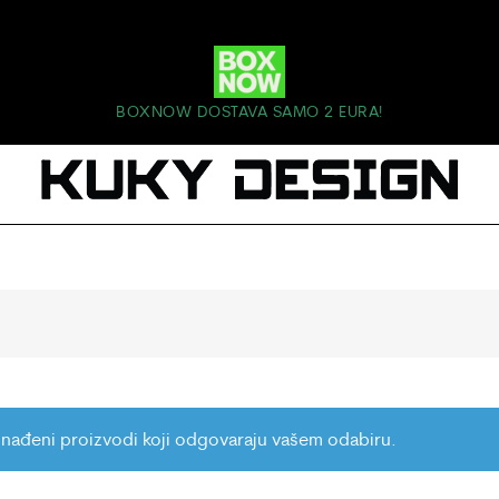
BOXNOW DOSTAVA SAMO 2 EURA!
nađeni proizvodi koji odgovaraju vašem odabiru.