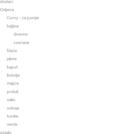
dodaci
Odjeća
Curvy - za punije
haljine
dnevne
svečane
hlače
jakne
kaput
košulje
majice
prsluk
sako
suknje
tunike
veste
ostalo