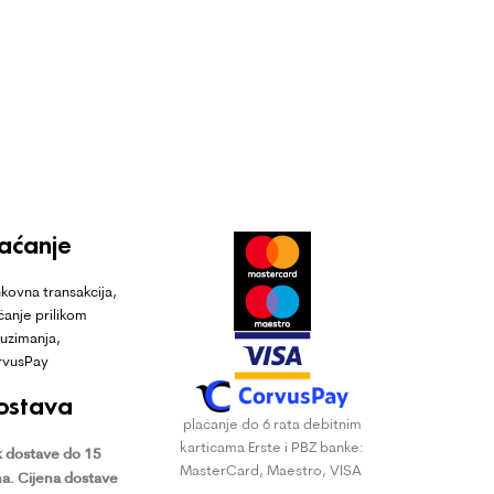
laćanje
kovna transakcija,
ćanje prilikom
uzimanja,
rvusPay
ostava
plaćanje do 6 rata debitnim
karticama Erste i PBZ banke:
 dostave do 15
MasterCard, Maestro, VISA
a.
Cijena dostave