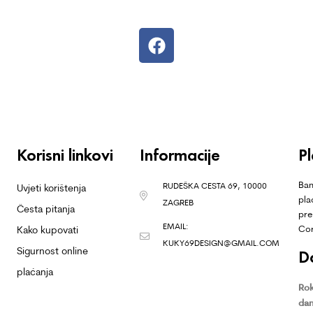
Korisni linkovi
Informacije
P
Ban
RUDEŠKA CESTA 69, 10000
Uvjeti korištenja
pla
ZAGREB
Česta pitanja
pre
EMAIL:
Co
Kako kupovati
KUKY69DESIGN@GMAIL.COM
Sigurnost online
D
plaćanja
Rok
dan