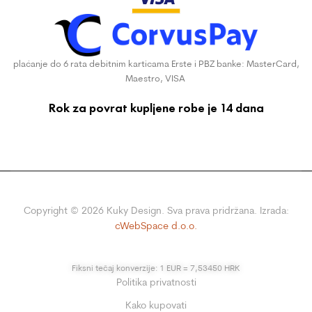
plaćanje do 6 rata debitnim karticama Erste i PBZ banke: MasterCard,
Maestro, VISA
Rok za povrat kupljene robe je 14 dana
Copyright ©
2026
Kuky Design. Sva prava pridržana. Izrada:
cWebSpace d.o.o.
Fiksni tečaj konverzije: 1 EUR = 7,53450 HRK
Politika privatnosti
Kako kupovati