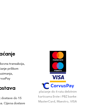
laćanje
kovna transakcija,
ćanje prilikom
uzimanja,
rvusPay
ostava
plaćanje do 6 rata debitnim
karticama Erste i PBZ banke:
 dostave do 15
MasterCard, Maestro, VISA
a.
Cijena dostave