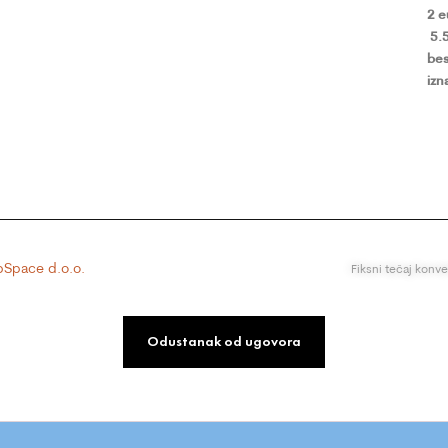
2 
5.
bes
izn
Space d.o.o.
Fiksni tečaj konv
Odustanak od ugovora