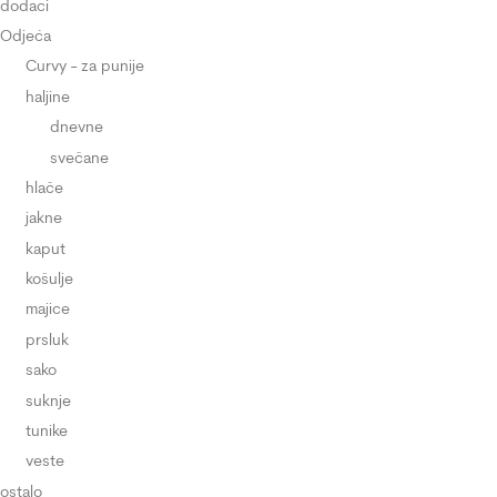
dodaci
Odjeća
Curvy - za punije
haljine
dnevne
svečane
hlače
jakne
kaput
košulje
majice
prsluk
sako
suknje
tunike
veste
ostalo