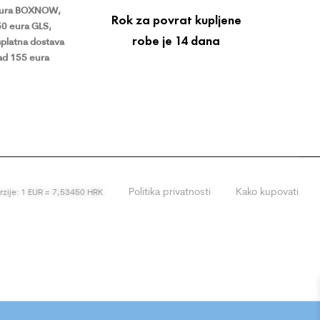
eura BOXNOW,
Rok za povrat kupljene
50 eura GLS,
robe je 14 dana
platna dostava
ad 155 eura
Politika privatnosti
Kako kupovati
erzije: 1 EUR = 7,53450 HRK