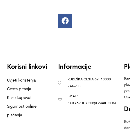
Korisni linkovi
Informacije
P
Ban
RUDEŠKA CESTA 69, 10000
Uvjeti korištenja
pla
ZAGREB
Česta pitanja
pre
EMAIL:
Co
Kako kupovati
KUKY69DESIGN@GMAIL.COM
Sigurnost online
D
plaćanja
Rok
dan