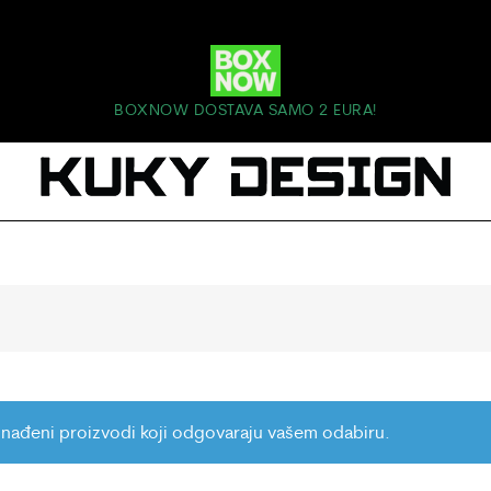
BOXNOW DOSTAVA SAMO 2 EURA!
nađeni proizvodi koji odgovaraju vašem odabiru.