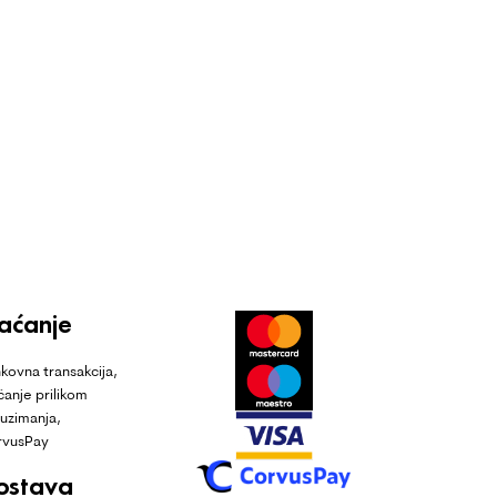
laćanje
kovna transakcija,
ćanje prilikom
uzimanja,
rvusPay
ostava