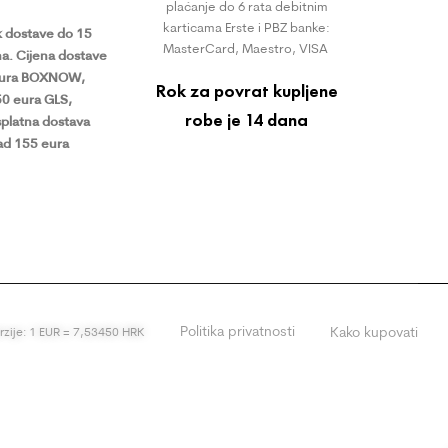
plaćanje do 6 rata debitnim
karticama Erste i PBZ banke:
 dostave do 15
MasterCard, Maestro, VISA
a.
Cijena dostave
eura BOXNOW,
Rok za povrat kupljene
50 eura GLS,
robe je 14 dana
platna dostava
ad 155 eura
Politika privatnosti
Kako kupovati
erzije: 1 EUR = 7,53450 HRK