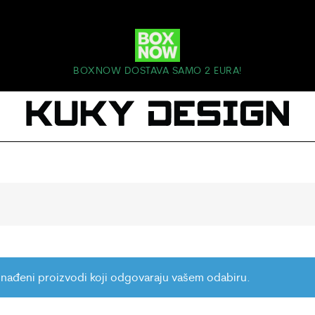
BOXNOW DOSTAVA SAMO 2 EURA!
nađeni proizvodi koji odgovaraju vašem odabiru.