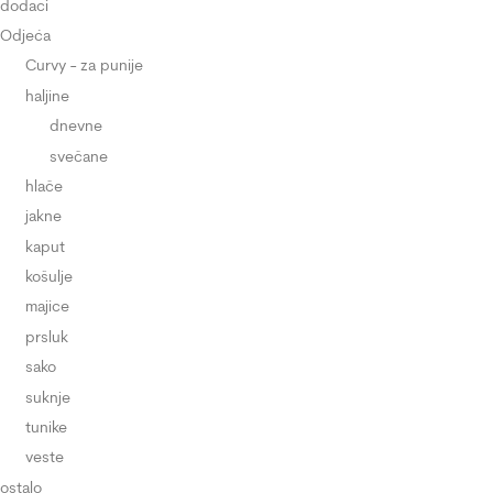
dodaci
Odjeća
Curvy - za punije
haljine
dnevne
svečane
hlače
jakne
kaput
košulje
majice
prsluk
sako
suknje
tunike
veste
ostalo