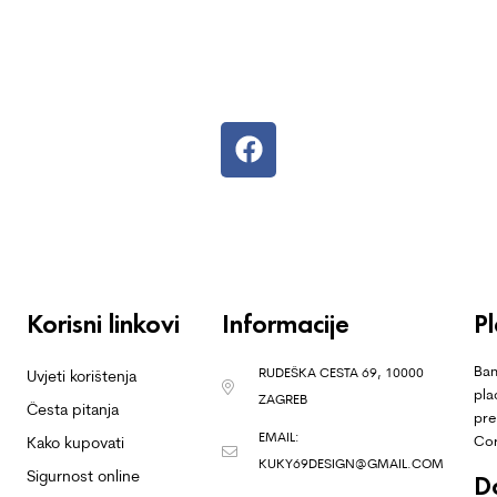
Korisni linkovi
Informacije
P
Ban
RUDEŠKA CESTA 69, 10000
Uvjeti korištenja
pla
ZAGREB
Česta pitanja
pre
EMAIL:
Co
Kako kupovati
KUKY69DESIGN@GMAIL.COM
Sigurnost online
D