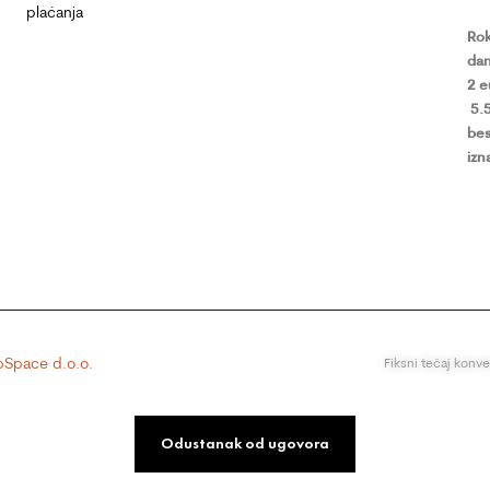
plaćanja
Rok
dan
2 
5.
bes
izn
Space d.o.o.
Fiksni tečaj konv
Odustanak od ugovora