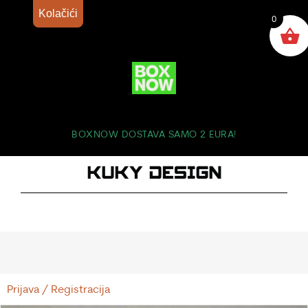
Kolačići
0
BOXNOW DOSTAVA SAMO 2 EURA!
Prijava / Registracija