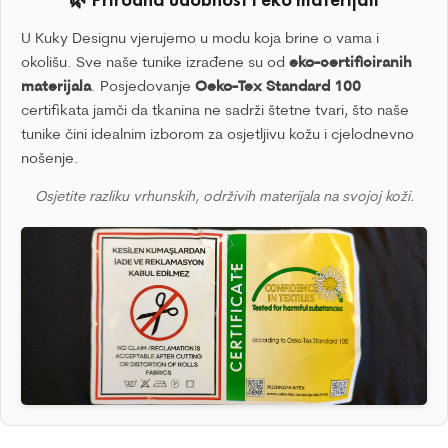
U Kuky Designu vjerujemo u modu koja brine o vama i
okolišu. Sve naše tunike izrađene su od
eko-certificiranih
materijala
. Posjedovanje
Oeko-Tex Standard 100
certifikata jamči da tkanina ne sadrži štetne tvari, što naše
tunike čini idealnim izborom za osjetljivu kožu i cjelodnevno
nošenje.
Osjetite razliku vrhunskih, održivih materijala na svojoj koži.