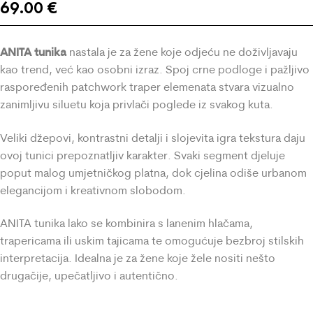
69.00
€
ANITA tunika
nastala je za žene koje odjeću ne doživljavaju
kao trend, već kao osobni izraz. Spoj crne podloge i pažljivo
raspoređenih patchwork traper elemenata stvara vizualno
zanimljivu siluetu koja privlači poglede iz svakog kuta.
Veliki džepovi, kontrastni detalji i slojevita igra tekstura daju
ovoj tunici prepoznatljiv karakter. Svaki segment djeluje
poput malog umjetničkog platna, dok cjelina odiše urbanom
elegancijom i kreativnom slobodom.
ANITA tunika lako se kombinira s lanenim hlačama,
trapericama ili uskim tajicama te omogućuje bezbroj stilskih
interpretacija. Idealna je za žene koje žele nositi nešto
drugačije, upečatljivo i autentično.