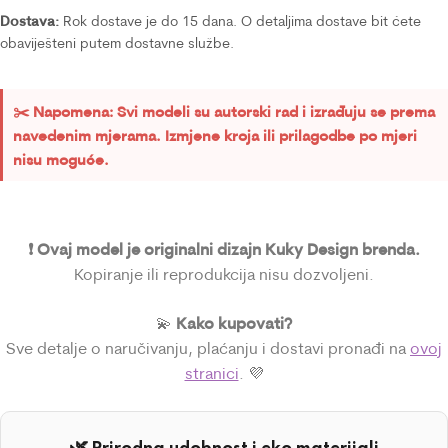
Dostava:
Rok dostave je do 15 dana. O detaljima dostave bit ćete
obaviješteni putem dostavne službe.
✂️ Napomena: Svi modeli su autorski rad i izrađuju se prema
navedenim mjerama. Izmjene kroja ili prilagodbe po mjeri
nisu moguće.
❗ Ovaj model je originalni dizajn Kuky Design brenda.
Kopiranje ili reprodukcija nisu dozvoljeni.
Kako kupovati?
💫
Sve detalje o naručivanju, plaćanju i dostavi pronađi na
ovoj
stranici
. 💜
🌿 Prirodna udobnost i eko materijali