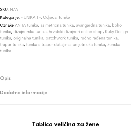
SKU:
N/A
Kategorije:
- UNIKATI -
,
Odjeća
,
tunike
Oznake
ANITA tunika
,
asimetrična tunika
,
avangardna tunika
,
boho
tunika
,
dizajnerska tunika
,
hrvatski dizajneri online shop
,
Kuky Design
tunika
,
originalna tunika
,
patchwork tunika
,
ručno rađena tunika
,
traper tunika
,
tunika s traper detaljima
,
umjetnička tunika
,
ženska
tunika
Opis
Dodatne informacije
Tablica veličina za žene