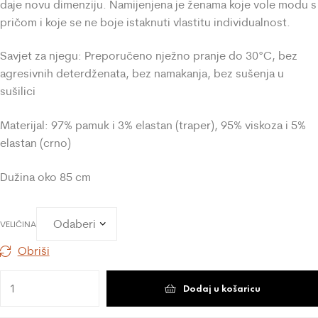
daje novu dimenziju. Namijenjena je ženama koje vole modu s
pričom i koje se ne boje istaknuti vlastitu individualnost.
Savjet za njegu: Preporučeno nježno pranje do 30°C, bez
agresivnih deterdženata, bez namakanja, bez sušenja u
sušilici
Materijal: 97% pamuk i 3% elastan (traper), 95% viskoza i 5%
elastan (crno)
Dužina oko 85 cm
VELIČINA
Obriši
Dodaj u košaricu