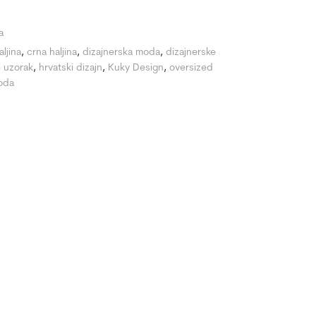
a
ljina
,
crna haljina
,
dizajnerska moda
,
dizajnerske
i uzorak
,
hrvatski dizajn
,
Kuky Design
,
oversized
oda