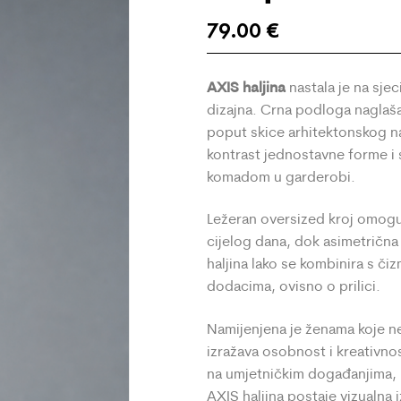
79.00
€
AXIS haljina
nastala je na sje
dizajna. Crna podloga naglašav
poput skice arhitektonskog na
kontrast jednostavne forme i 
komadom u garderobi.
Ležeran oversized kroj omogu
cijelog dana, dok asimetrična 
haljina lako se kombinira s či
dodacima, ovisno o prilici.
Namijenjena je ženama koje n
izražava osobnost i kreativn
na umjetničkim događanjima, p
AXIS haljina postaje vizualna iz