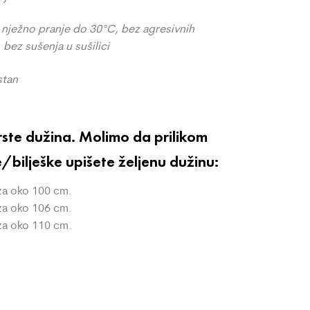
 nježno pranje do 30°C, bez agresivnih
bez sušenja u sušilici
stan
rste dužina. Molimo da prilikom
ilješke upišete željenu dužinu:
iza oko 100 cm.
iza oko 106 cm.
iza oko 110 cm.