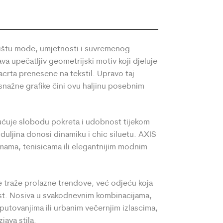
59.00
88.00
€
€
cištu mode, umjetnosti i suvremenog
a upečatljiv geometrijski motiv koji djeluje
crta prenesene na tekstil. Upravo taj
snažne grafike čini ovu haljinu posebnim
ćuje slobodu pokreta i udobnost tijekom
duljina donosi dinamiku i chic siluetu. AXIS
zmama, tenisicama ili elegantnijim modnim
e traže prolazne trendove, već odjeću koja
ost. Nosiva u svakodnevnim kombinacijama,
utovanjima ili urbanim večernjim izlascima,
java stila.