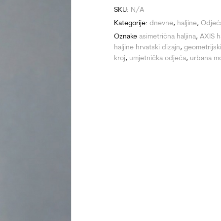
SKU:
N/A
Kategorije:
dnevne
,
haljine
,
Odjeć
Oznake
asimetrična haljina
,
AXIS ha
haljine hrvatski dizajn
,
geometrijsk
kroj
,
umjetnička odjeća
,
urbana m