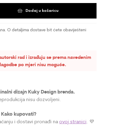
Dodaj u košaricu
a. O detaljima dostave bit ćete obaviješteni
autorski rad i izrađuju se prema navedenim
rilagodbe po mjeri nisu moguće.
ginalni dizajn Kuky Design brenda.
reprodukcija nisu dozvoljeni.
Kako kupovati?

laćanju i dostavi pronađi na
ovoj stranici
. 💜