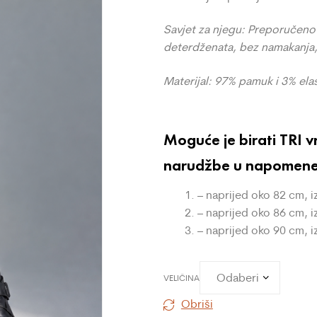
Savjet za njegu: Preporučeno
deterdženata, bez namakanja, 
Materijal: 97% pamuk i 3% ela
Moguće je birati TRI v
narudžbe u napomene/b
– naprijed oko 82 cm, 
– naprijed oko 86 cm, 
– naprijed oko 90 cm, 
VELIČINA
Obriši