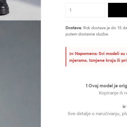
Dostava:
Rok dostave je do 15 dan
putem dostavne službe.
✂️ Napomena: Svi modeli su 
mjerama. Izmjene kroja ili p
❗ Ovaj model je ori
Kopiranje ili 

Sve detalje o naručivanju, p