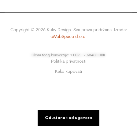
Copyright ©
2026
Kuky Design. Sva prava pridržana. Izrada:
cWebSpace d.o.o.
Fiksni tečaj konverzije: 1 EUR = 7,53450 HRK
Politika privatnosti
Kako kupovati
Odustanak od ugovora