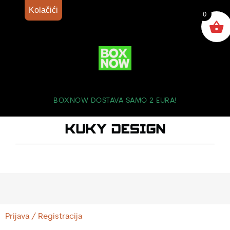
Kolačići
0
BOXNOW DOSTAVA SAMO 2 EURA!
Prijava / Registracija