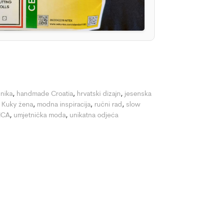
unika
,
handmade Croatia
,
hrvatski dizajn
,
jesenska
,
Kuky žena
,
modna inspiracija
,
ručni rad
,
slow
ICA
,
umjetnička moda
,
unikatna odjeća