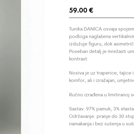
59.00
€
Tunika DANICA osvaja spojem 
podloga naglašena vertikalnim 
izdužuje figuru, dok asimetrič
Poseban detalj je mrežasti um
kontrast.
Nosiva je uz traperice, tajice 
komfor, ali i izražajan, umjetnič
Ručno izrađena u limitiranoj s
Sastav: 97% pamuk, 3% elast
Održavanje: pranje do 30 stu
namakanja i bez sušenja u suši