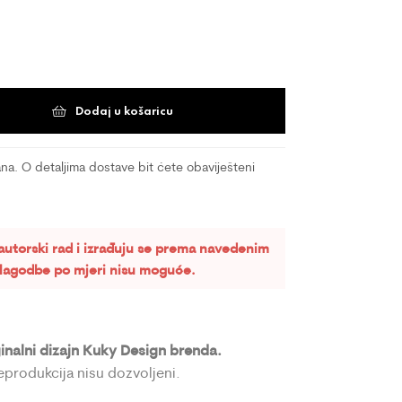
Dodaj u košaricu
a. O detaljima dostave bit ćete obaviješteni
autorski rad i izrađuju se prema navedenim
rilagodbe po mjeri nisu moguće.
ginalni dizajn Kuky Design brenda.
reprodukcija nisu dozvoljeni.