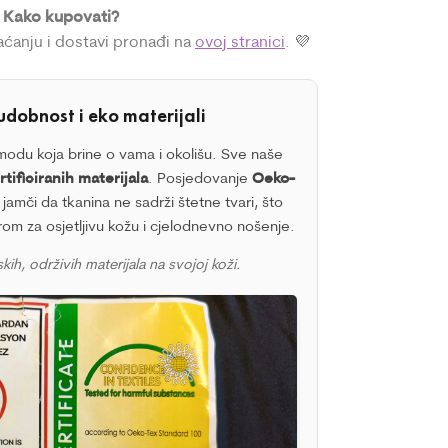
Kako kupovati?

laćanju i dostavi pronađi na
ovoj stranici
. 💜
udobnost i eko materijali
odu koja brine o vama i okolišu. Sve naše
tificiranih materijala
. Posjedovanje
Oeko-
 jamči da tkanina ne sadrži štetne tvari, što
orom za osjetljivu kožu i cjelodnevno nošenje.
kih, održivih materijala na svojoj koži.