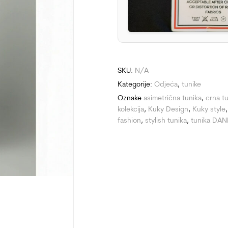
SKU:
N/A
Kategorije:
Odjeća
,
tunike
Oznake
asimetrična tunika
,
crna t
kolekcija
,
Kuky Design
,
Kuky style
fashion
,
stylish tunika
,
tunika DAN