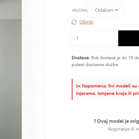
VELIČINA
Obriši
Dostava:
Rok dostave je do 15 dan
putem dostavne službe.
✂️ Napomena: Svi modeli su 
mjerama. Izmjene kroja ili p
❗ Ovaj model je ori
Kopiranje ili 