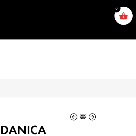
0
a DANICA