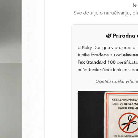

Sve detalje o naručivanju, p
🌿 Prirodna 
U Kuky Designu vjerujemo u m
tunike izrađene su od
eko-cer
Tex Standard 100
certifikata
naše tunike čini idealnim izb
Osjetite razliku vrhuns