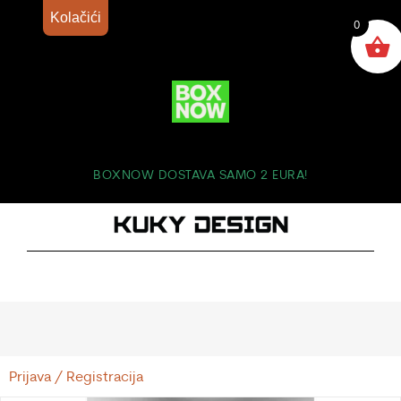
Kolačići
0
BOXNOW DOSTAVA SAMO 2 EURA!
Prijava / Registracija