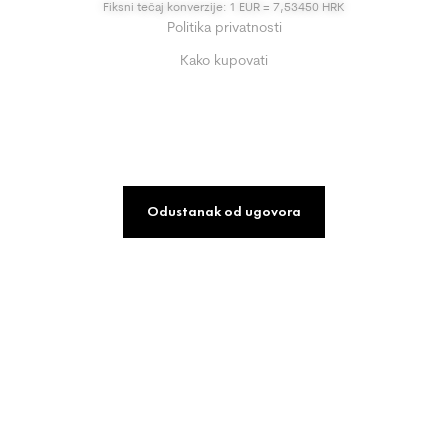
Fiksni tečaj konverzije: 1 EUR = 7,53450 HRK
Politika privatnosti
Kako kupovati
Odustanak od ugovora