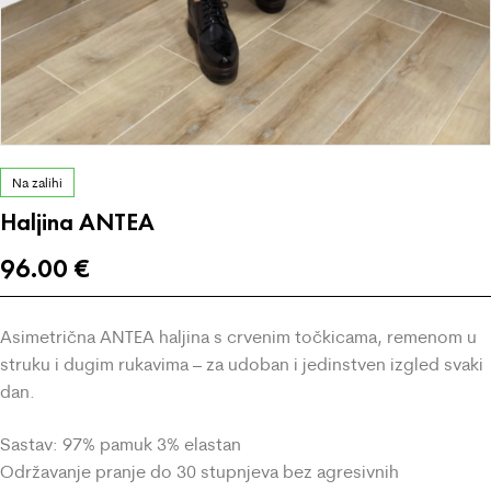
Na zalihi
Haljina ANTEA
96.00
€
Asimetrična ANTEA haljina s crvenim točkicama, remenom u
struku i dugim rukavima – za udoban i jedinstven izgled svaki
dan.
Sastav: 97% pamuk 3% elastan
Održavanje pranje do 30 stupnjeva bez agresivnih