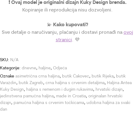
❗ Ovaj model je originalni dizajn Kuky Design brenda.
Kopiranje ili reprodukcija nisu dozvoljeni.
Kako kupovati?
💫
Sve detalje o naručivanju, plaćanju i dostavi pronađi na
ovoj
stranici
. 💜
SKU:
N/A
Kategorije:
dnevne
,
haljine
,
Odjeća
Oznake
asimetrična crna haljina
,
butik Čakovec
,
butik Rijeka
,
butik
Varaždin
,
butik Zagreb
,
crna haljina s crvenim detaljima
,
Haljina Antea
Kuky Design
,
haljina s remenom i dugim rukavima
,
hrvatski dizajn
,
jedinstvena pamučna haljina
,
made in Croatia
,
originalan hrvatski
dizajn
,
pamučna haljina s crvenim točkicama
,
udobna haljina za svaki
dan