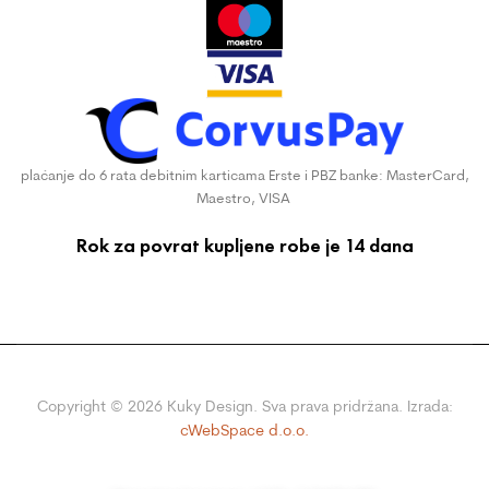
plaćanje do 6 rata debitnim karticama Erste i PBZ banke: MasterCard,
Maestro, VISA
Rok za povrat kupljene robe je 14 dana
Copyright ©
2026
Kuky Design. Sva prava pridržana. Izrada:
cWebSpace d.o.o.