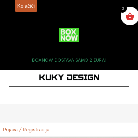
Kolačići
0
BOXNOW DOSTAVA SAMO 2 EURA!
Prijava / Registracija