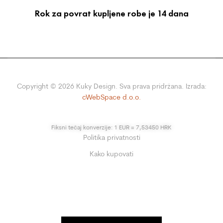
Rok za povrat kupljene robe je 14 dana
Copyright ©
2026
Kuky Design. Sva prava pridržana. Izrada:
cWebSpace d.o.o.
Fiksni tečaj konverzije: 1 EUR = 7,53450 HRK
Politika privatnosti
Kako kupovati