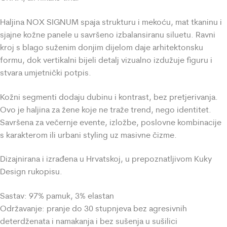
Haljina NOX SIGNUM spaja strukturu i mekoću, mat tkaninu i
sjajne kožne panele u savršeno izbalansiranu siluetu. Ravni
kroj s blago suženim donjim dijelom daje arhitektonsku
formu, dok vertikalni bijeli detalj vizualno izdužuje figuru i
stvara umjetnički potpis.
Kožni segmenti dodaju dubinu i kontrast, bez pretjerivanja.
Ovo je haljina za žene koje ne traže trend, nego identitet.
Savršena za večernje evente, izložbe, poslovne kombinacije
s karakterom ili urbani styling uz masivne čizme.
Dizajnirana i izrađena u Hrvatskoj, u prepoznatljivom Kuky
Design rukopisu.
Sastav: 97% pamuk, 3% elastan
Održavanje: pranje do 30 stupnjeva bez agresivnih
deterdženata i namakanja i bez sušenja u sušilici