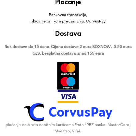
Plaćanje
Bankovna transakcija,
plaćanje prilikom preuzimanja, CorvusPay
Dostava
Rok dostave do 15 dana.
Cijena dostave 2 eura BOXNOW,
5.50 eura
GLS, besplatna dostava iznad 155 eura
plaćanje do 6 rata debitnim karticama Erste i PBZ banke: MasterCard,
Maestro, VISA