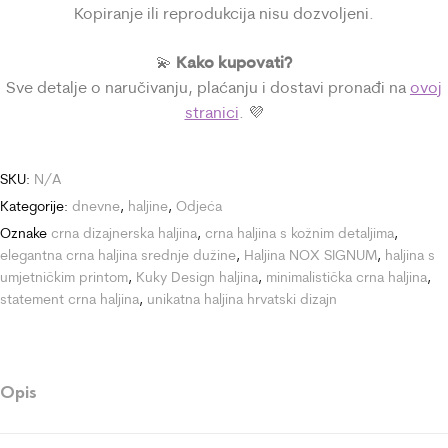
Kopiranje ili reprodukcija nisu dozvoljeni.
Kako kupovati?
💫
Sve detalje o naručivanju, plaćanju i dostavi pronađi na
ovoj
stranici
. 💜
SKU:
N/A
Kategorije:
dnevne
,
haljine
,
Odjeća
Oznake
crna dizajnerska haljina
,
crna haljina s kožnim detaljima
,
elegantna crna haljina srednje dužine
,
Haljina NOX SIGNUM
,
haljina s
umjetničkim printom
,
Kuky Design haljina
,
minimalistička crna haljina
,
statement crna haljina
,
unikatna haljina hrvatski dizajn
Opis