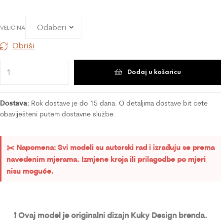
VELIČINA
Obriši
Dodaj u košaricu
Dostava:
Rok dostave je do 15 dana. O detaljima dostave bit ćete
obaviješteni putem dostavne službe.
✂️ Napomena: Svi modeli su autorski rad i izrađuju se prema
navedenim mjerama. Izmjene kroja ili prilagodbe po mjeri
nisu moguće.
❗ Ovaj model je originalni dizajn Kuky Design brenda.