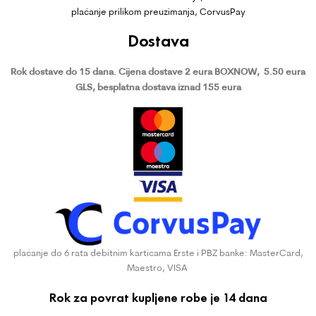
plaćanje prilikom preuzimanja, CorvusPay
Dostava
Rok dostave do 15 dana.
Cijena dostave 2 eura BOXNOW,
5.50 eura
GLS, besplatna dostava iznad 155 eura
plaćanje do 6 rata debitnim karticama Erste i PBZ banke: MasterCard,
Maestro, VISA
Rok za povrat kupljene robe je 14 dana