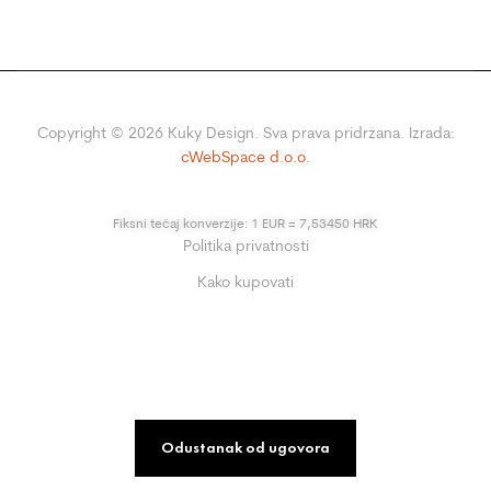
Copyright ©
2026
Kuky Design. Sva prava pridržana. Izrada:
cWebSpace d.o.o.
Fiksni tečaj konverzije: 1 EUR = 7,53450 HRK
Politika privatnosti
Kako kupovati
Odustanak od ugovora