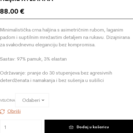
88.00
€
Minimalistička crna haljina s asimetričnim rubom, laganim
padom i suptilnim mrežastim detaljem na rukavu. Dizajnirana
za svakodnevnu eleganciju bez kompromisa.
Sastav: 97% pamuk, 3% elastan
Održavanje: pranje do 30 stupenjeva bez agresivnih
deterdženata i namakanja i bez sušenja u sušilici
VELIČINA
Obriši
Dodaj u košaricu