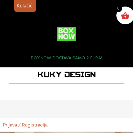
Kolačići
0
BOXNOW DOSTAVA SAMO 2 EURA!
Prijava / Registracija