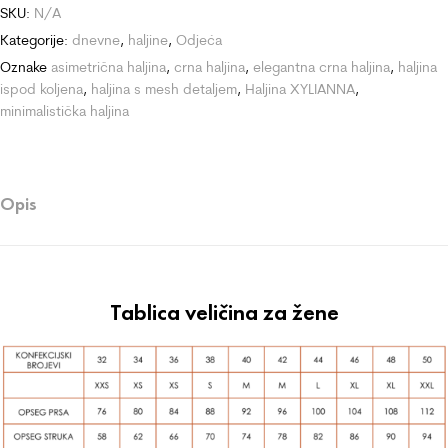
SKU:
N/A
Kategorije:
dnevne
,
haljine
,
Odjeća
Oznake
asimetrična haljina
,
crna haljina
,
elegantna crna haljina
,
haljina
ispod koljena
,
haljina s mesh detaljem
,
Haljina XYLIANNA
,
minimalistička haljina
Opis
Tablica veličina za žene