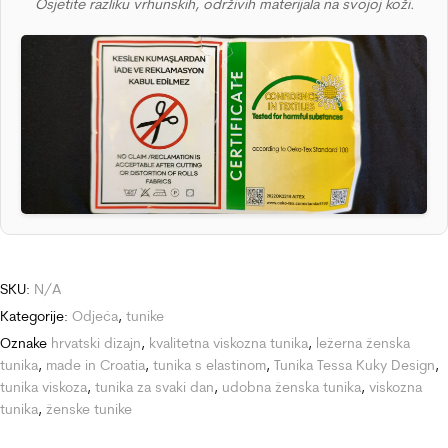
Osjetite razliku vrhunskih, održivih materijala na svojoj koži.
SKU:
N/A
Kategorije:
Odjeća
,
tunike
Oznake
hrvatski dizajn
,
kvalitetna viskozna tunika
,
ležerna ženska
tunika
,
made in Croatia
,
tunika s elastinom
,
Tunika Tessa Kuky Design
,
tunika viskoza
,
tunika za svaki dan
,
udobna ženska tunika
,
viskozna
tunika
,
ženske tunike