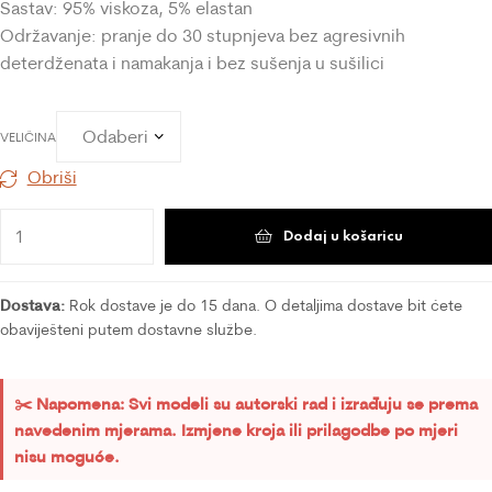
Sastav: 95% viskoza, 5% elastan
Održavanje: pranje do 30 stupnjeva bez agresivnih
deterdženata i namakanja i bez sušenja u sušilici
VELIČINA
Obriši
Dodaj u košaricu
Dostava:
Rok dostave je do 15 dana. O detaljima dostave bit ćete
obaviješteni putem dostavne službe.
✂️ Napomena: Svi modeli su autorski rad i izrađuju se prema
navedenim mjerama. Izmjene kroja ili prilagodbe po mjeri
nisu moguće.