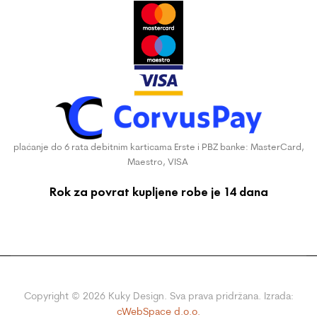
plaćanje do 6 rata debitnim karticama Erste i PBZ banke: MasterCard,
Maestro, VISA
Rok za povrat kupljene robe je 14 dana
Copyright ©
2026
Kuky Design. Sva prava pridržana. Izrada:
cWebSpace d.o.o.