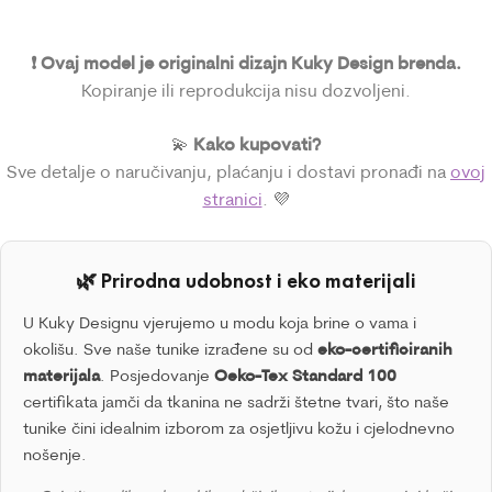
❗ Ovaj model je originalni dizajn Kuky Design brenda.
Kopiranje ili reprodukcija nisu dozvoljeni.
Kako kupovati?
💫
Sve detalje o naručivanju, plaćanju i dostavi pronađi na
ovoj
stranici
. 💜
🌿 Prirodna udobnost i eko materijali
U Kuky Designu vjerujemo u modu koja brine o vama i
okolišu. Sve naše tunike izrađene su od
eko-certificiranih
materijala
. Posjedovanje
Oeko-Tex Standard 100
certifikata jamči da tkanina ne sadrži štetne tvari, što naše
tunike čini idealnim izborom za osjetljivu kožu i cjelodnevno
nošenje.