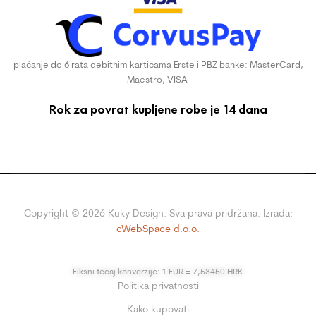
plaćanje do 6 rata debitnim karticama Erste i PBZ banke: MasterCard,
Maestro, VISA
Rok za povrat kupljene robe je 14 dana
Copyright ©
2026
Kuky Design. Sva prava pridržana. Izrada:
cWebSpace d.o.o.
Fiksni tečaj konverzije: 1 EUR = 7,53450 HRK
Politika privatnosti
Kako kupovati