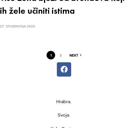
ih žele učiniti istima
27. STUDENOGA 2025.
1
2
NEXT
Hrabra.
Svoja.