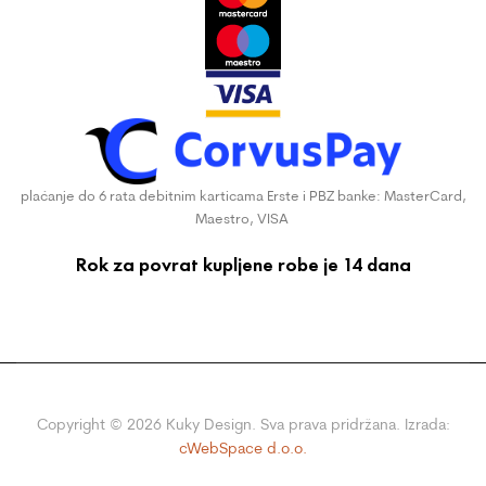
plaćanje do 6 rata debitnim karticama Erste i PBZ banke: MasterCard,
Maestro, VISA
Rok za povrat kupljene robe je 14 dana
Copyright ©
2026
Kuky Design. Sva prava pridržana. Izrada:
cWebSpace d.o.o.