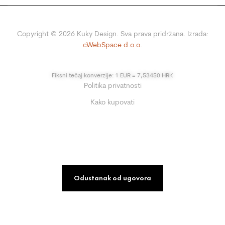
Copyright ©
2026
Kuky Design. Sva prava pridržana. Izrada:
cWebSpace d.o.o.
Fiksni tečaj konverzije: 1 EUR = 7,53450 HRK
Politika privatnosti
Kako kupovati
Odustanak od ugovora