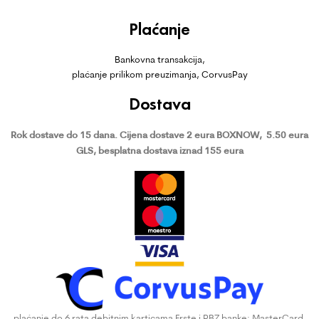
Plaćanje
Bankovna transakcija,
plaćanje prilikom preuzimanja, CorvusPay
Dostava
Rok dostave do 15 dana.
Cijena dostave 2 eura BOXNOW,
5.50 eura
GLS, besplatna dostava iznad 155 eura
plaćanje do 6 rata debitnim karticama Erste i PBZ banke: MasterCard,