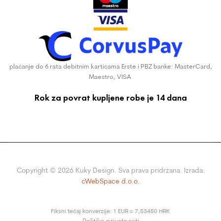
plaćanje do 6 rata debitnim karticama Erste i PBZ banke: MasterCard,
Maestro, VISA
Rok za povrat kupljene robe je 14 dana
Copyright ©
2026
Kuky Design. Sva prava pridržana. Izrada:
cWebSpace d.o.o.
Fiksni tečaj konverzije: 1 EUR = 7,53450 HRK
Politika privatnosti