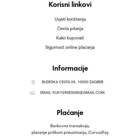
Korisni linkovi
Uvjeti korištenja
Česta pitanja
Kako kupovati
Sigurnost online plaćanja
Informacije
RUDEŠKA CESTA 69, 10000 ZAGREB
EMAIL:
KUKY69DESIGN@GMAIL.COM
Plaćanje
Bankovna transakcija,
plaćanje prilikom preuzimanja, CorvusPay