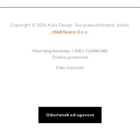
Copyright ©
2026
Kuky Design. Sva prava pridržana. Izrada:
cWebSpace d.o.o.
Fiksni tečaj konverzije: 1 EUR = 7,53450 HRK
Politika privatnosti
Kako kupovati
Odustanak od ugovora