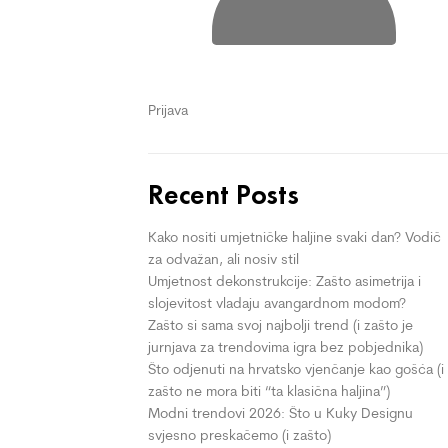
Prijava
Recent Posts
Kako nositi umjetničke haljine svaki dan? Vodič
za odvažan, ali nosiv stil
Umjetnost dekonstrukcije: Zašto asimetrija i
slojevitost vladaju avangardnom modom?
Zašto si sama svoj najbolji trend (i zašto je
jurnjava za trendovima igra bez pobjednika)
Što odjenuti na hrvatsko vjenčanje kao gošća (i
zašto ne mora biti “ta klasična haljina”)
Modni trendovi 2026: Što u Kuky Designu
svjesno preskačemo (i zašto)