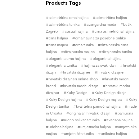
Products Tags
asimetrična crna haljina
asimetrična haljina
asimetrična tunika
avangardna moda
butik
Zagreb
casual haljina
crna asimetrična haljina
crna haljina
crna haljina za posebne prilike
crna majica
crna tunika
dizajnerska crna
haljina
dizajnerska majica
dizajnerska tunika
elegantna crna haljina
elegantna haljina
elegantna tunika
haljina za svaki dan
hrvatski
dizajn
hrvatski dizajner
hrvatski dizajneri
hrvatski dizajneri online shop
hrvatski modni
brend
hrvatski modni dizajn
hrvatski modni
dizajner
Kuky Design
Kuky Design dizajn
Kuky Design haljina
Kuky Design majica
Kuky
Design tunika
kvalitetna pamučna haljina
made
in Croatia
originalan hrvatski dizajn
pamučna
haljina
ručno oslikana tunika
svečana haljina
udobna haljina
umjetnička haljina
umjetnička
majica
umjetnička tunika
unikatna haljina