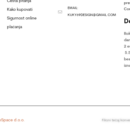
Česta pitanja
pre
EMAIL:
Co
Kako kupovati
KUKY69DESIGN@GMAIL.COM
Sigurnost online
D
plaćanja
Rok
dan
2 
5.
bes
izn
Space d.o.o.
Fiksni tečaj konv