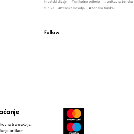
hrvatski dizajn
unikatna odjeća
unikatna ženska
tunika
ženska košulja
ženska tunika
Follow
laćanje
kovna transakcija,
ćanje prilikom