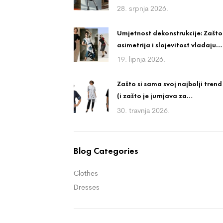
ali nosiv stil
28. srpnja 2026.
Umjetnost dekonstrukcije: Zašto
asimetrija i slojevitost vladaju
avangardnom modom?
19. lipnja 2026.
Zašto si sama svoj najbolji trend
(i zašto je jurnjava za
trendovima igra bez
30. travnja 2026.
pobjednika)
Blog Categories
Clothes
Dresses