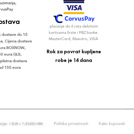
uzimanja,
rvusPay
ostava
plaćanje do 6 rata debitnim
karticama Erste i PBZ banke:
 dostave do 15
MasterCard, Maestro, VISA
a.
Cijena dostave
eura BOXNOW,
Rok za povrat kupljene
50 eura GLS,
robe je 14 dana
platna dostava
ad 155 eura
Politika privatnosti
Kako kupovati
erzije: 1 EUR = 7,53450 HRK