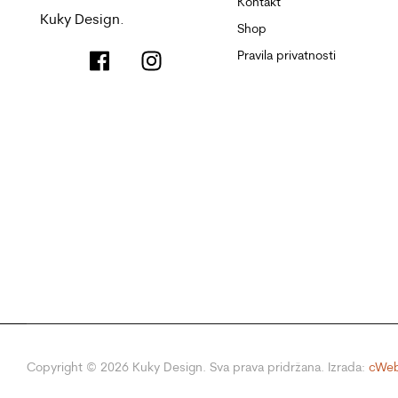
Kontakt
Kuky Design.
Shop
Pravila privatnosti
Copyright ©
2026
Kuky Design. Sva prava pridržana. Izrada:
cWeb