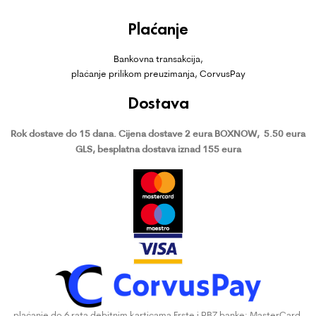
Plaćanje
Bankovna transakcija,
plaćanje prilikom preuzimanja, CorvusPay
Dostava
Rok dostave do 15 dana.
Cijena dostave 2 eura BOXNOW,
5.50 eura
GLS, besplatna dostava iznad 155 eura
plaćanje do 6 rata debitnim karticama Erste i PBZ banke: MasterCard,