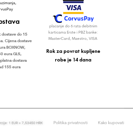
uzimanja,
rvusPay
ostava
plaćanje do 6 rata debitnim
karticama Erste i PBZ banke:
 dostave do 15
MasterCard, Maestro, VISA
a.
Cijena dostave
eura BOXNOW,
Rok za povrat kupljene
50 eura GLS,
robe je 14 dana
platna dostava
ad 155 eura
Politika privatnosti
Kako kupovati
erzije: 1 EUR = 7,53450 HRK