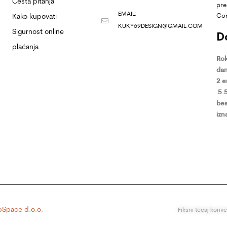
Česta pitanja
pre
EMAIL:
Co
Kako kupovati
KUKY69DESIGN@GMAIL.COM
Sigurnost online
D
plaćanja
Rok
dan
2 
5.
bes
izn
Space d.o.o.
Fiksni tečaj konv