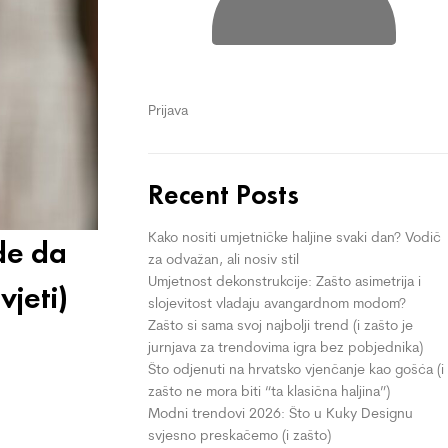
Prijava
Recent Posts
Kako nositi umjetničke haljine svaki dan? Vodič
de da
za odvažan, ali nosiv stil
Umjetnost dekonstrukcije: Zašto asimetrija i
vjeti)
slojevitost vladaju avangardnom modom?
Zašto si sama svoj najbolji trend (i zašto je
jurnjava za trendovima igra bez pobjednika)
Što odjenuti na hrvatsko vjenčanje kao gošća (i
zašto ne mora biti “ta klasična haljina”)
Modni trendovi 2026: Što u Kuky Designu
svjesno preskačemo (i zašto)