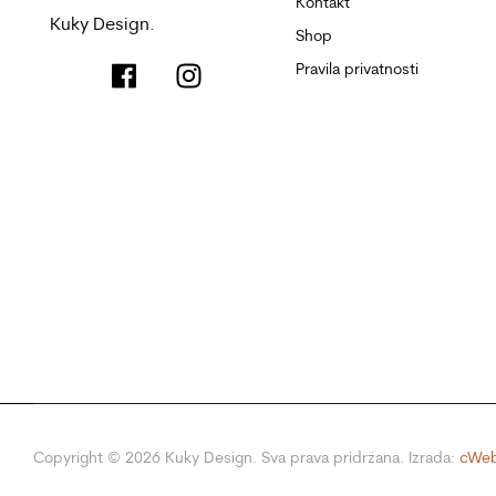
Kontakt
Kuky Design.
Shop
Pravila privatnosti
Copyright ©
2026
Kuky Design. Sva prava pridržana. Izrada:
cWeb