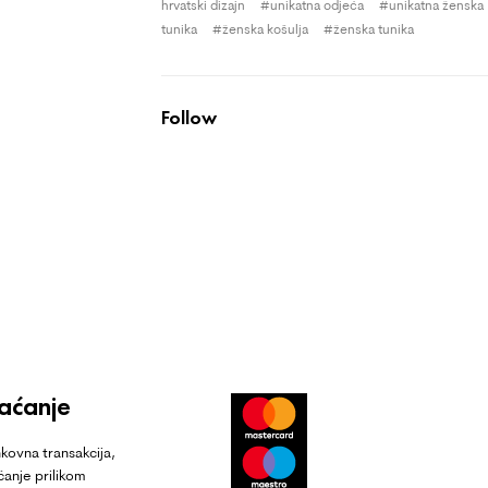
hrvatski dizajn
unikatna odjeća
unikatna ženska
tunika
ženska košulja
ženska tunika
Follow
laćanje
kovna transakcija,
ćanje prilikom