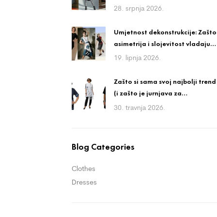
ali nosiv stil
28. srpnja 2026.
Umjetnost dekonstrukcije: Zašto
asimetrija i slojevitost vladaju
avangardnom modom?
19. lipnja 2026.
Zašto si sama svoj najbolji trend
(i zašto je jurnjava za
trendovima igra bez
30. travnja 2026.
pobjednika)
Blog Categories
Clothes
Dresses