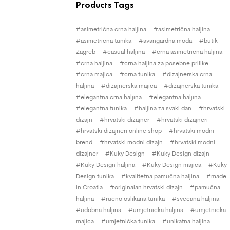
Products Tags
asimetrična crna haljina
asimetrična haljina
asimetrična tunika
avangardna moda
butik
Zagreb
casual haljina
crna asimetrična haljina
crna haljina
crna haljina za posebne prilike
crna majica
crna tunika
dizajnerska crna
haljina
dizajnerska majica
dizajnerska tunika
elegantna crna haljina
elegantna haljina
elegantna tunika
haljina za svaki dan
hrvatski
dizajn
hrvatski dizajner
hrvatski dizajneri
hrvatski dizajneri online shop
hrvatski modni
brend
hrvatski modni dizajn
hrvatski modni
dizajner
Kuky Design
Kuky Design dizajn
Kuky Design haljina
Kuky Design majica
Kuky
Design tunika
kvalitetna pamučna haljina
made
in Croatia
originalan hrvatski dizajn
pamučna
haljina
ručno oslikana tunika
svečana haljina
udobna haljina
umjetnička haljina
umjetnička
majica
umjetnička tunika
unikatna haljina