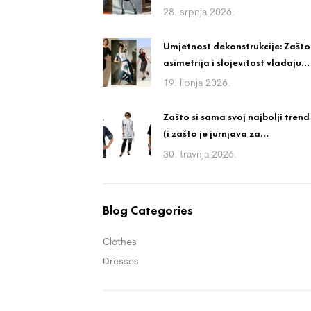
ali nosiv stil
28. srpnja 2026.
Umjetnost dekonstrukcije: Zašto
asimetrija i slojevitost vladaju
avangardnom modom?
19. lipnja 2026.
Zašto si sama svoj najbolji trend
(i zašto je jurnjava za
trendovima igra bez
30. travnja 2026.
pobjednika)
Blog Categories
Clothes
Dresses