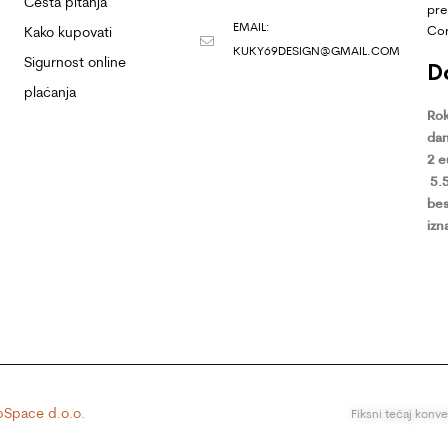
Česta pitanja
pre
EMAIL:
Co
Kako kupovati
KUKY69DESIGN@GMAIL.COM
Sigurnost online
D
plaćanja
Rok
dan
2 
5.
bes
izn
Space d.o.o.
Fiksni tečaj konv