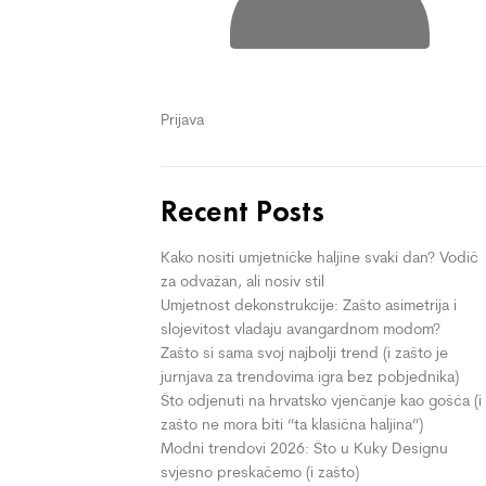
Prijava
Recent Posts
Kako nositi umjetničke haljine svaki dan? Vodič
za odvažan, ali nosiv stil
Umjetnost dekonstrukcije: Zašto asimetrija i
slojevitost vladaju avangardnom modom?
Zašto si sama svoj najbolji trend (i zašto je
jurnjava za trendovima igra bez pobjednika)
Što odjenuti na hrvatsko vjenčanje kao gošća (i
zašto ne mora biti “ta klasična haljina”)
Modni trendovi 2026: Što u Kuky Designu
svjesno preskačemo (i zašto)