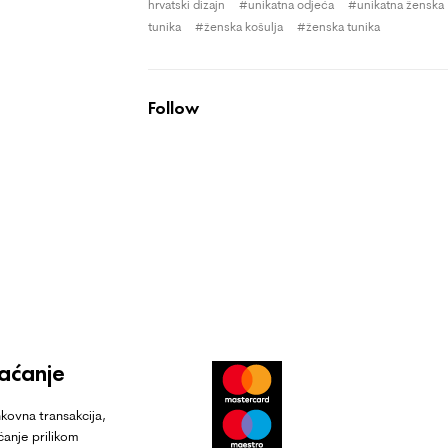
hrvatski dizajn
unikatna odjeća
unikatna ženska
tunika
ženska košulja
ženska tunika
Follow
laćanje
kovna transakcija,
ćanje prilikom