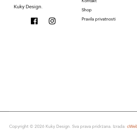
Kontakt
Kuky Design.
Shop
Pravila privatnosti
Copyright ©
2026
Kuky Design. Sva prava pridržana. Izrada:
cWeb