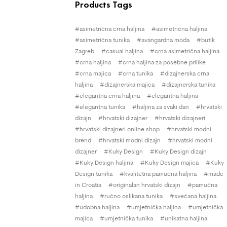
Products Tags
asimetrična crna haljina
asimetrična haljina
asimetrična tunika
avangardna moda
butik
Zagreb
casual haljina
crna asimetrična haljina
crna haljina
crna haljina za posebne prilike
crna majica
crna tunika
dizajnerska crna
haljina
dizajnerska majica
dizajnerska tunika
elegantna crna haljina
elegantna haljina
elegantna tunika
haljina za svaki dan
hrvatski
dizajn
hrvatski dizajner
hrvatski dizajneri
hrvatski dizajneri online shop
hrvatski modni
brend
hrvatski modni dizajn
hrvatski modni
dizajner
Kuky Design
Kuky Design dizajn
Kuky Design haljina
Kuky Design majica
Kuky
Design tunika
kvalitetna pamučna haljina
made
in Croatia
originalan hrvatski dizajn
pamučna
haljina
ručno oslikana tunika
svečana haljina
udobna haljina
umjetnička haljina
umjetnička
majica
umjetnička tunika
unikatna haljina