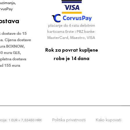
uzimanja,
rvusPay
ostava
plaćanje do 6 rata debitnim
karticama Erste i PBZ banke:
 dostave do 15
MasterCard, Maestro, VISA
a.
Cijena dostave
eura BOXNOW,
Rok za povrat kupljene
50 eura GLS,
robe je 14 dana
platna dostava
ad 155 eura
Politika privatnosti
Kako kupovati
erzije: 1 EUR = 7,53450 HRK