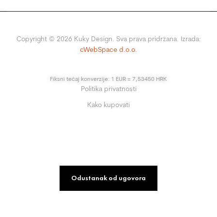
Copyright ©
2026
Kuky Design. Sva prava pridržana. Izrada:
cWebSpace d.o.o.
Fiksni tečaj konverzije: 1 EUR = 7,53450 HRK
Politika privatnosti
Kako kupovati
Odustanak od ugovora