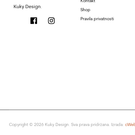
Kontakt
Kuky Design.
Shop
Pravila privatnosti
Copyright ©
2026
Kuky Design. Sva prava pridržana. Izrada:
cWeb