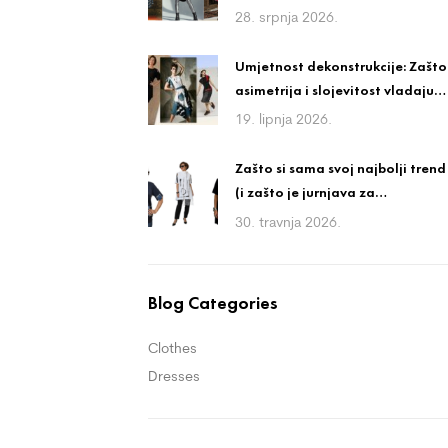
ali nosiv stil
28. srpnja 2026.
Umjetnost dekonstrukcije: Zašto
asimetrija i slojevitost vladaju
avangardnom modom?
19. lipnja 2026.
Zašto si sama svoj najbolji trend
(i zašto je jurnjava za
trendovima igra bez
30. travnja 2026.
pobjednika)
Blog Categories
Clothes
Dresses