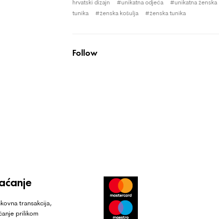
hrvatski dizajn
unikatna odjeća
unikatna ženska
tunika
ženska košulja
ženska tunika
Follow
laćanje
kovna transakcija,
ćanje prilikom