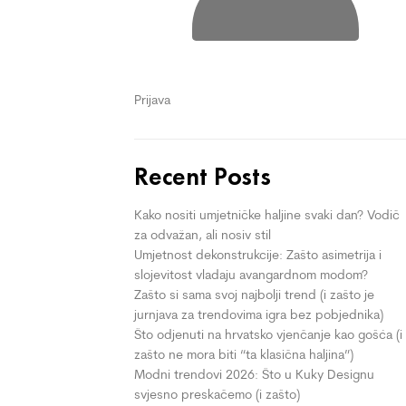
Prijava
Recent Posts
Kako nositi umjetničke haljine svaki dan? Vodič
za odvažan, ali nosiv stil
Umjetnost dekonstrukcije: Zašto asimetrija i
slojevitost vladaju avangardnom modom?
Zašto si sama svoj najbolji trend (i zašto je
jurnjava za trendovima igra bez pobjednika)
Što odjenuti na hrvatsko vjenčanje kao gošća (i
zašto ne mora biti “ta klasična haljina”)
Modni trendovi 2026: Što u Kuky Designu
svjesno preskačemo (i zašto)