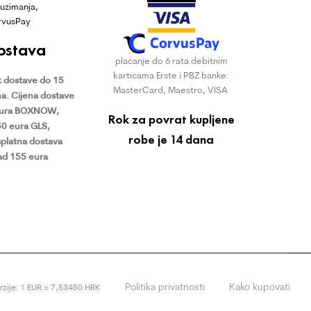
uzimanja,
rvusPay
ostava
plaćanje do 6 rata debitnim
karticama Erste i PBZ banke:
 dostave do 15
MasterCard, Maestro, VISA
a.
Cijena dostave
eura BOXNOW,
Rok za povrat kupljene
50 eura GLS,
robe je 14 dana
platna dostava
ad 155 eura
Politika privatnosti
Kako kupovati
erzije: 1 EUR = 7,53450 HRK